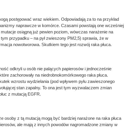
gą postępować wraz wiekiem. Odpowiadają za to na przykład
hanizmy naprawcze w komórce. Czasami powstają one wcześniej
y mutacje osiągną już pewien poziom, wówczas narażenie na
 tym przypadku – na pył zwieszony PM2,5) sprawia, że w
rmacja nowotworowa. Skutkiem tego jest rozwój raka płuca.
ość odkryli u osób nie palących papierosów i jednocześnie
które zachorowały na niedrobnokomórkowego raka płuca.
 skutek wzrostu wydzielania (pod wpływem pyłu zawieszonego
wołującej stan zapalny. To ona jest tym wyzwalaczem zmian
łuc z mutacją EGFR.
że osoby z tą mutacją mogą być bardziej narażone na raka płuca
apierosów, ale mają z innych powodów nagromadzone zmiany w