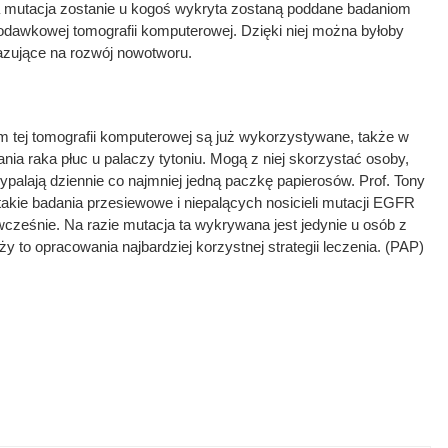
ka mutacja zostanie u kogoś wykryta zostaną poddane badaniom
awkowej tomografii komputerowej. Dzięki niej można byłoby
zujące na rozwój nowotworu.
 tej tomografii komputerowej są już wykorzystywane, także w
a raka płuc u palaczy tytoniu. Mogą z niej skorzystać osoby,
wypalają dziennie co najmniej jedną paczkę papierosów. Prof. Tony
akie badania przesiewowe i niepalących nosicieli mutacji EGFR
cześnie. Na razie mutacja ta wykrywana jest jedynie u osób z
y to opracowania najbardziej korzystnej strategii leczenia. (PAP)