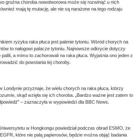
wo groźna choroba nowotworowa może się rozwinąć u nich
 również mają tę mutację, ale nie są narażone na tego rodzaju
kiem ryzyka raka płuca jest palenie tytoniu. Wśród chorych na
ntów to nałogowi palacze tytoniu. Najnowsze odkrycie dotyczy
 palili, a mimo to zachorowali na raka płuca. Wyjaśnia ono jeden z
wadzić do powstania tej choroby.
 w Londynie przyznaje, że wielu chorych na raka płuca, którzy
e rozumie, skąd wzięła się ich choroba. „Bardzo ważne jest zatem to
odpowiedź” – zaznaczyła w wypowiedzi dla BBC News.
 Uniwersytetu w Hongkongu powiedział podczas obrad ESMO, że
 EGFR, które nie palą papierosów, będzie można objąć badania