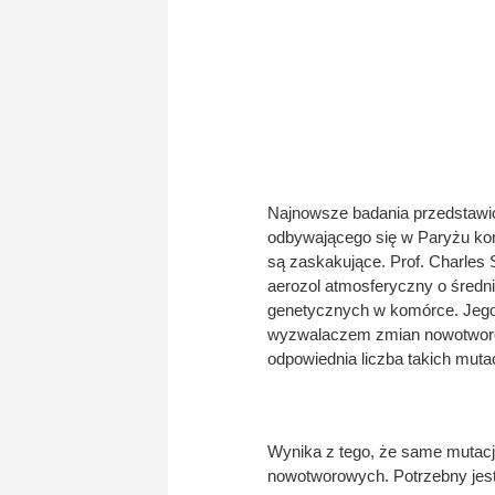
Najnowsze badania przedstawio
odbywającego się w Paryżu kon
są zaskakujące. Prof. Charles S
aerozol atmosferyczny o średn
genetycznych w komórce. Jego 
wyzwalaczem zmian nowotworow
odpowiednia liczba takich mutac
Wynika z tego, że same mutac
nowotworowych. Potrzebny jest