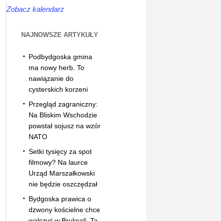
Zobacz kalendarz
NAJNOWSZE ARTYKUŁY
Podbydgoska gmina
ma nowy herb. To
nawiązanie do
cysterskich korzeni
Przegląd zagraniczny:
Na Bliskim Wschodzie
powstał sojusz na wzór
NATO
Setki tysięcy za spot
filmowy? Na laurce
Urząd Marszałkowski
nie będzie oszczędzał
Bydgoska prawica o
dzwony kościelne chce
walczyć w Brukseli. Ta