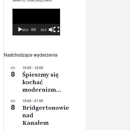
WARTE OBEJRZENIA:
Odtwarzacz
video
00:00
03:56
Nadchodzące wydarzenia
10:00
-
12:00
SIE
8
Śpieszmy się
kochać
modernizm…
19:00
-
21:00
SIE
8
Bridgertonowie
nad
Kanałem