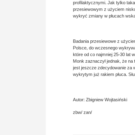
profilaktycznymi. Jak tylko ta
przesiewowym z użyciem niskod
wykryć zmiany w płucach wska
Badania przesiewowe z użyciem
Polsce, do wczesnego wykrywani
które od co najmniej 25-30 lat 
Monk zaznaczył jednak, że na t
jest jeszcze zdecydowanie za w
wykrytym już rakiem płuca. Służ
Autor: Zbigniew Wojtasiński
zbw/ zan/