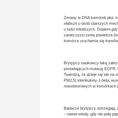
Zmiany w DNA komórek płuc mo
słabsze u osób starszych mec
u ludzi młodszych. Dopiero gd
zanieczyszczenia powietrza (w
komórce uruchamia się transfo
Brytyjscy naukowcy taką zależn
posiadających mutację EGFR, 
Twierdzą, że dzieje się tak na
PM2,5) interleukiny-1-beta, wy
nowotworowych w komórkach p
Badacze brytyjscy ostrzegają, 
– nawet wtedy, gdy nie palą p