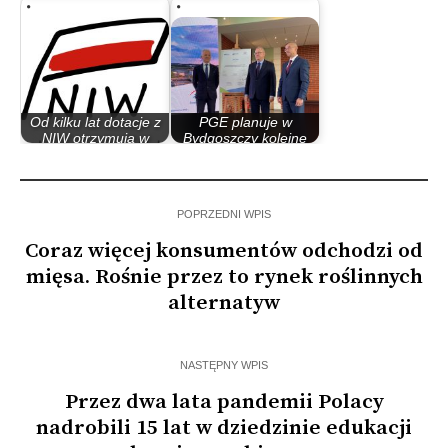
możliwy…
lat 80.
Od kilku lat dotacje z
PGE planuje w
NIW otrzymują w
Bydgoszczy kolejne
Bydgoszczy te…
inwestycje w…
POPRZEDNI WPIS
Coraz więcej konsumentów odchodzi od
mięsa. Rośnie przez to rynek roślinnych
alternatyw
NASTĘPNY WPIS
Przez dwa lata pandemii Polacy
nadrobili 15 lat w dziedzinie edukacji