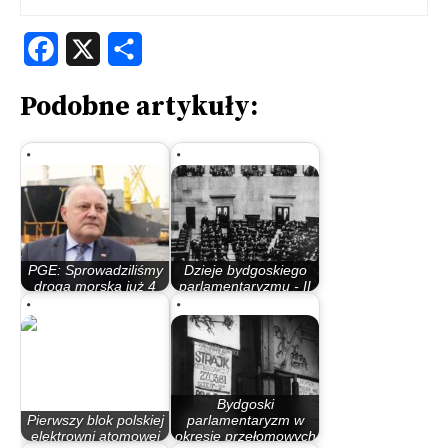
Facebook
X
Share
Podobne artykuły:
PGE: Sprowadziliśmy
Dzieje bydgoskiego
drogą morską już 4
parlamentaryzmu - II
mln ton…
Rzeczypospolita
Bydgoski
Pierwszy blok polskiej
parlamentaryzm w
elektrowni atomowej
okresie przełomowych