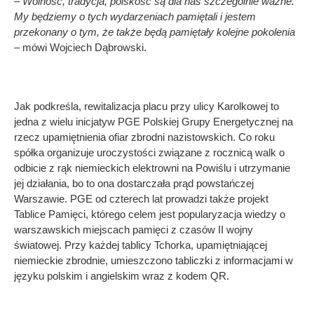
– Wolność, tradycja, polskość są dla nas szczególnie ważne.
My będziemy o tych wydarzeniach pamiętali i jestem
przekonany o tym, że także będą pamiętały kolejne pokolenia
–
mówi Wojciech Dąbrowski.
Jak podkreśla, rewitalizacja placu przy ulicy Karolkowej to
jedna z wielu inicjatyw PGE Polskiej Grupy Energetycznej na
rzecz upamiętnienia ofiar zbrodni nazistowskich. Co roku
spółka organizuje uroczystości związane z rocznicą walk o
odbicie z rąk niemieckich elektrowni na Powiślu i utrzymanie
jej działania, bo to ona dostarczała prąd powstańczej
Warszawie. PGE od czterech lat prowadzi także projekt
Tablice Pamięci, którego celem jest popularyzacja wiedzy o
warszawskich miejscach pamięci z czasów II wojny
światowej. Przy każdej tablicy Tchorka, upamiętniającej
niemieckie zbrodnie, umieszczono tabliczki z informacjami w
języku polskim i angielskim wraz z kodem QR.