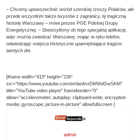
– Chcemy upowszechnić wśród szerokiej rzeszy Polaków, ale
przede wszystkim także turystów z zagranicy, tę tragiczną
historię Warszawy
– mówi prezes PGE Polskiej Grupy
Energetycznej. –
Stworzyliśmy do tego specjalną aplikację,
więc można zwiedzać Warszawę, mając w ręku telefon,
odwiedzając miejsca historyczne upamiętniające tragizm
tamtych dni.
[iframe width=”419″ height=”236″
src=”https://www.youtube.com/embed/vrDMMdGwSKM”
title=”YouTube video player” frameborder=”0″
allow=”accelerometer; autoplay; clipboard-write; encrypted-
media; gyroscope; picture-in-picture” allowfullscreen ]
admin