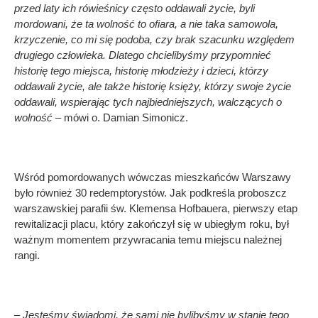
przed laty ich rówieśnicy często oddawali życie, byli
mordowani, że ta wolność to ofiara, a nie taka samowola,
krzyczenie, co mi się podoba, czy brak szacunku względem
drugiego człowieka. Dlatego chcielibyśmy przypomnieć
historię tego miejsca, historię młodzieży i dzieci, którzy
oddawali życie, ale także historię księży, którzy swoje życie
oddawali, wspierając tych najbiedniejszych, walczących o
wolność
– mówi o. Damian Simonicz.
Wśród pomordowanych wówczas mieszkańców Warszawy
było również 30 redemptorystów. Jak podkreśla proboszcz
warszawskiej parafii św. Klemensa Hofbauera, pierwszy etap
rewitalizacji placu, który zakończył się w ubiegłym roku, był
ważnym momentem przywracania temu miejscu należnej
rangi.
– Jesteśmy świadomi, że sami nie bylibyśmy w stanie tego