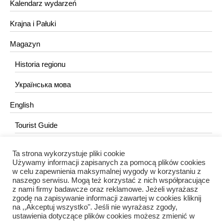
Kalendarz wydarzeń
Krajna i Pałuki
Magazyn
Historia regionu
Українська мова
English
Tourist Guide
Ta strona wykorzystuje pliki cookie
KONTAKT
Używamy informacji zapisanych za pomocą plików cookies
w celu zapewnienia maksymalnej wygody w korzystaniu z
redakcja@portalkujawski.pl
naszego serwisu. Mogą też korzystać z nich współpracujące
z nami firmy badawcze oraz reklamowe. Jeżeli wyrażasz
Redakcja
zgodę na zapisywanie informacji zawartej w cookies kliknij
na ,,Akceptuj wszystko". Jeśli nie wyrażasz zgody,
ustawienia dotyczące plików cookies możesz zmienić w