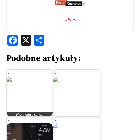
admin
Facebook
X
Share
Podobne artykuły:
Pół miliona na
inowrocławski sport
Raport z buntu w MZK