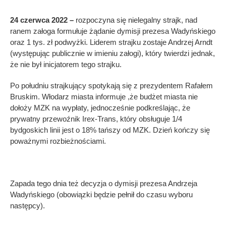
24 czerwca 2022 –
rozpoczyna się nielegalny strajk, nad
ranem załoga formułuje żądanie dymisji prezesa Wadyńskiego
oraz 1 tys. zł podwyżki. Liderem strajku zostaje Andrzej Arndt
(występując publicznie w imieniu załogi), który twierdzi jednak,
że nie był inicjatorem tego strajku.
Po południu strajkujący spotykają się z prezydentem Rafałem
Bruskim. Włodarz miasta informuje ,że budżet miasta nie
dołoży MZK na wypłaty, jednocześnie podkreślając, że
prywatny przewoźnik Irex-Trans, który obsługuje 1/4
bydgoskich linii jest o 18% tańszy od MZK. Dzień kończy się
poważnymi rozbieżnościami.
Zapada tego dnia też decyzja o dymisji prezesa Andrzeja
Wadyńskiego (obowiązki będzie pełnił do czasu wyboru
następcy).