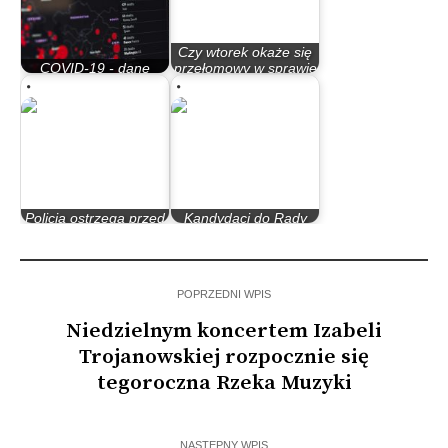
Czy wtorek okaże się
COVID-19 - dane
przełomowy w sprawie
statystyczne
buntu w MZK?
Policja ostrzega przed
Kandydaci do Rady
złodziejami
Miasta Bydgoszczy
POPRZEDNI WPIS
Niedzielnym koncertem Izabeli
Trojanowskiej rozpocznie się
tegoroczna Rzeka Muzyki
NASTĘPNY WPIS