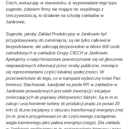
Ciech, wskazując w stanowisku, iż wypowiadane tego typu
sugestie, zdaniem firmy nie mające nic wspólnego z
rzeczywistością, to działanie na szkodę zakładów w
Janikowie.
Sugestie, jakoby Zakład Produkcyjny w Janikowie był
przygotowywany do zamknięcia, są nie tylko całkowicie
bezpodstawne, ale uderzają bezpośrednio w blisko 600 osób
zatrudnionych w zakładzie Grupy CIECH w Janikowie.
Apelujemy o natychmiastowe powstrzymanie się od głoszenia
nieprawdziwych informacji przez osoby publiczne, mieniące
się reprezentantami części lokalnej społeczności. W
przeciwieństwie do tego, co w kampanii wyborczej mówi Pan
Ireneusz Stachowiak, kandydat na posła RP, w zakładzie w
Janikowie prowadzonych jest wiele inwestycji i inicjatyw
zmierzających do poprawy efektywności fabryki. Są to m.in.
zakup i uruchomienie turbiny do produkcji prądu za ponad 20
mln zł, liczne inicjatywy z obszaru transformacji energetycznej
(m.in. prace przygotowawcze do częściowego zastąpienia
węgla kamiennego jako paliwa energetycznego). Dla zakładu
w Janikowie analizujemy m.in. wykorzystanie biomasy i gazu,