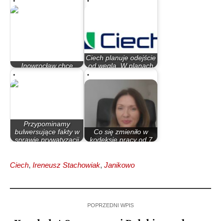
Ciech planuje odejście
Inowrocław chce
od węgla. W planach
siedziby CIECH-u
małe…
Przypominamy
bulwersujące fakty w
Co się zmieniło w
sprawie prywatyzacji
kodeksie pracy od 7
Ciech
kwietnia?
Ciech
,
Ireneusz Stachowiak
,
Janikowo
POPRZEDNI WPIS