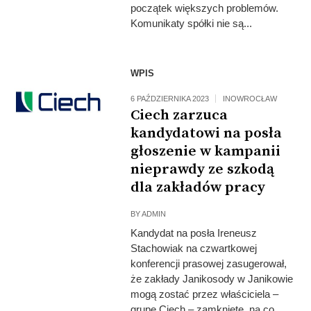
początek większych problemów.
Komunikaty spółki nie są...
WPIS
6 PAŹDZIERNIKA 2023
INOWROCŁAW
Ciech zarzuca
kandydatowi na posła
głoszenie w kampanii
nieprawdy ze szkodą
dla zakładów pracy
BY
ADMIN
Kandydat na posła Ireneusz
Stachowiak na czwartkowej
konferencji prasowej zasugerował,
że zakłady Janikosody w Janikowie
mogą zostać przez właściciela –
grupę Ciech – zamknięte, na co