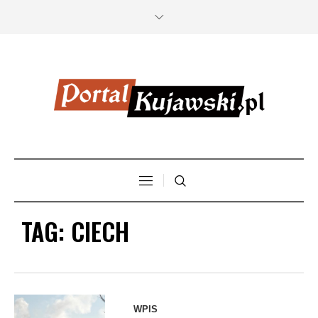
TAG:
CIECH
Fot: CC0 by
WPIS
Pit1233