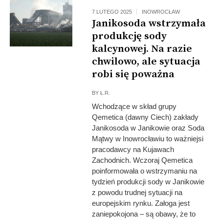
7 LUTEGO 2025
INOWROCŁAW
Janikosoda wstrzymała
produkcję sody
kalcynowej. Na razie
chwilowo, ale sytuacja
robi się poważna
BY
Ł.R.
Wchodzące w skład grupy
Qemetica (dawny Ciech) zakłady
Janikosoda w Janikowie oraz Soda
Mątwy w Inowrocławiu to ważniejsi
pracodawcy na Kujawach
Zachodnich. Wczoraj Qemetica
poinformowała o wstrzymaniu na
tydzień produkcji sody w Janikowie
z powodu trudnej sytuacji na
europejskim rynku. Załoga jest
zaniepokojona – są obawy, że to