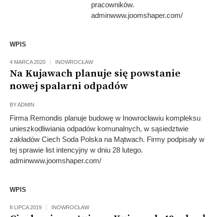
pracowników.
adminwww.joomshaper.com/
WPIS
4 MARCA 2020
INOWROCŁAW
Na Kujawach planuje się powstanie
nowej spalarni odpadów
BY
ADMIN
Firma Remondis planuje budowę w Inowrocławiu kompleksu
unieszkodliwiania odpadów komunalnych, w sąsiedztwie
zakładów Ciech Soda Polska na Mątwach. Firmy podpisały w
tej sprawie list intencyjny w dniu 28 lutego.
adminwww.joomshaper.com/
WPIS
8 LIPCA 2019
INOWROCŁAW