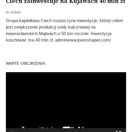
Ciech zainwestuje na Kujawach 40 mln zł
BY
ADMIN
Grupa kapitałowa Ciech rozpoczyna inwestycje, której celem
jest zwiększenie produkcji sody kalcynowej na
inowrocławskich Mątwach o 50 ton rocznie. Inwestycja
kosztować ma 40 mln zł. adminwww.joomshaper.com/
WARTE OBEJRZENIA:
Odtwarzacz
video