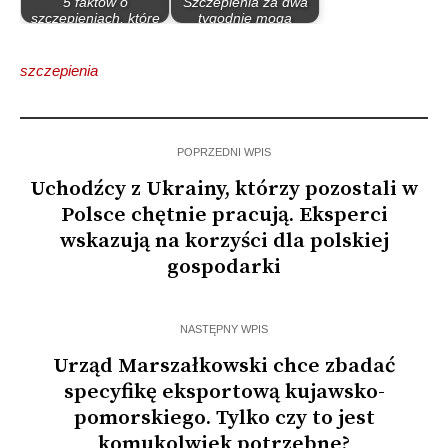
5 faktów o
Szczepienia za dwa
szczepieniach, które
tygodnie mogą
warto znać
przyśpieszyć, za…
szczepienia
POPRZEDNI WPIS
Uchodźcy z Ukrainy, którzy pozostali w
Polsce chętnie pracują. Eksperci
wskazują na korzyści dla polskiej
gospodarki
NASTĘPNY WPIS
Urząd Marszałkowski chce zbadać
specyfikę eksportową kujawsko-
pomorskiego. Tylko czy to jest
komukolwiek potrzebne?