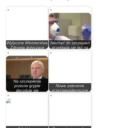
Wytyczne Ministerstwa
Niechęć do szczepień
Zdrowia dotyczące
przekłada się też na
szczepienia…
inne…
Na szczepienia
przeciw grypie
Nowe zalecenia
decyduje się
przeciwepidemiczne
niewielu…
GIS dla przedszkoli