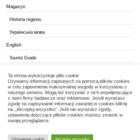
Magazyn
Historia regionu
Українська мова
English
Tourist Guide
Ta strona wykorzystuje pliki cookie
KONTAKT
Używamy informacji zapisanych za pomocą plików cookies
w celu zapewnienia maksymalnej wygody w korzystaniu z
redakcja@portalkujawski.pl
naszego serwisu. Mogą też korzystać z nich współpracujące
z nami firmy badawcze oraz reklamowe. Jeżeli wyrażasz
Redakcja
zgodę na zapisywanie informacji zawartej w cookies kliknij
na ,,Akceptuj wszystko". Jeśli nie wyrażasz zgody,
ustawienia dotyczące plików cookies możesz zmienić w
swojej przeglądarce.
Ustawienia cookie
Akceptuj wszystko