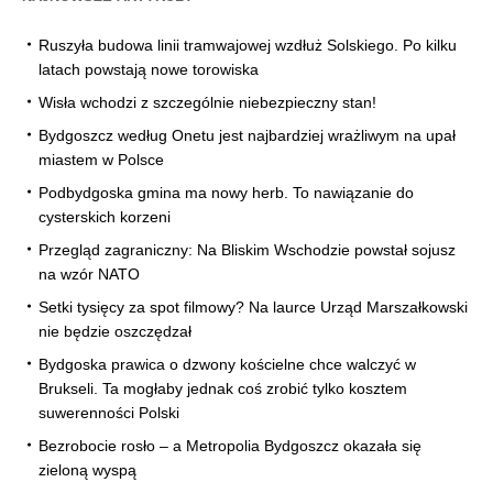
Ruszyła budowa linii tramwajowej wzdłuż Solskiego. Po kilku
latach powstają nowe torowiska
Wisła wchodzi z szczególnie niebezpieczny stan!
Bydgoszcz według Onetu jest najbardziej wrażliwym na upał
miastem w Polsce
Podbydgoska gmina ma nowy herb. To nawiązanie do
cysterskich korzeni
Przegląd zagraniczny: Na Bliskim Wschodzie powstał sojusz
na wzór NATO
Setki tysięcy za spot filmowy? Na laurce Urząd Marszałkowski
nie będzie oszczędzał
Bydgoska prawica o dzwony kościelne chce walczyć w
Brukseli. Ta mogłaby jednak coś zrobić tylko kosztem
suwerenności Polski
Bezrobocie rosło – a Metropolia Bydgoszcz okazała się
zieloną wyspą