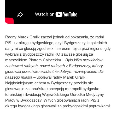
Radny Marek Gralik zaczął jednak od pokazania, że radni
PiS-u z okręgu bydgoskiego, czyli Bydgoszczy i sąsiednich
są tymi co głosują zgodnie z interesem tej części regionu, gdy
wybrani z Bydgoszczy radni KO zawsze głosują za
marszałkiem Piotrem Całbeckim –
Było kilka przykładów
zachowań radnych, nawet radnych z Bydgoszczy, którzy
głosowali przeciwko ewidentnie dobrym rozwiązaniom dla
naszego miasta
– ubolewał radny Marek Gralik.
Najgłośniejszym echem w Bydgoszczy przebiło się
głosowanie za toruńską koncepcją metropolii bydgosko-
toruńśkiej i likwidacją Wojewódzkiego Ośrodka Medycyny
Pracy w Bydgoszczy. W tych głosowaniach radni PiS z
okręgu bydgoskiego głosowali za probydgoskimi poprawkami.