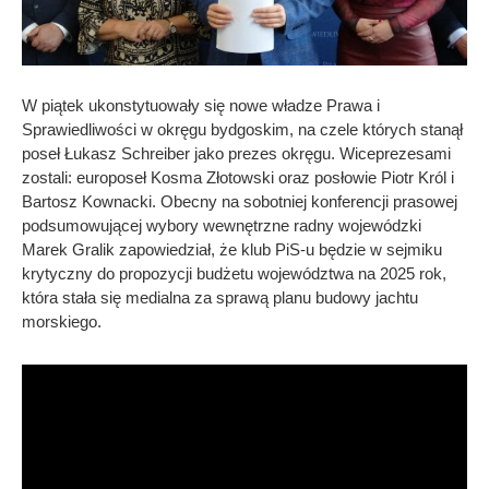
W piątek ukonstytuowały się nowe władze Prawa i
Sprawiedliwości w okręgu bydgoskim, na czele których stanął
poseł Łukasz Schreiber jako prezes okręgu. Wiceprezesami
zostali: europoseł Kosma Złotowski oraz posłowie Piotr Król i
Bartosz Kownacki. Obecny na sobotniej konferencji prasowej
podsumowującej wybory wewnętrzne radny wojewódzki
Marek Gralik zapowiedział, że klub PiS-u będzie w sejmiku
krytyczny do propozycji budżetu województwa na 2025 rok,
która stała się medialna za sprawą planu budowy jachtu
morskiego.