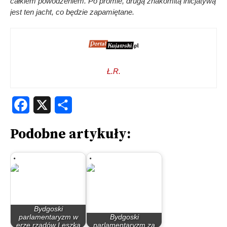
całkiem powodzeniem. Po promie, drugą znakomitą inicjatywą
jest ten jacht, co będzie zapamiętane.
Ł.R.
Facebook
X
Share
Podobne artykuły:
Bydgoski
parlamentaryzm w
Bydgoski
erze rządów Leszka
parlamentaryzm za