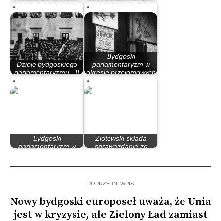
Millera…
rządów PO – PiS
Bydgoski
Dzieje bydgoskiego
parlamentaryzm w
parlamentaryzmu - II
okresie przełomowych
Rzeczypospolita
lat 80.
Bydgoski
Złotowski składa
parlamentaryzm w
sprawozdanie ze
latach 90
swojej pracy w…
POPRZEDNI WPIS
Nowy bydgoski europoseł uważa, że Unia
jest w kryzysie, ale Zielony Ład zamiast