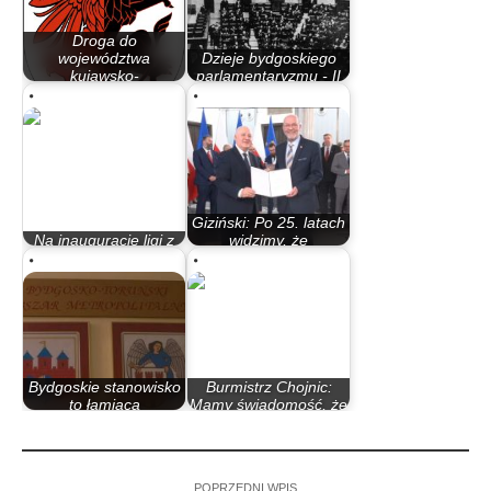
Droga do
województwa
Dzieje bydgoskiego
kujawsko-
parlamentaryzmu - II
pomorskiego i…
Rzeczypospolita
Giziński: Po 25. latach
Na inauguracje ligi z
widzimy, że
Jagiellonią Białystok
dwustołeczność…
Bydgoskie stanowisko
Burmistrz Chojnic:
to łamiąca
Mamy świadomość, że
poprawność…
jesteśmy na…
POPRZEDNI WPIS