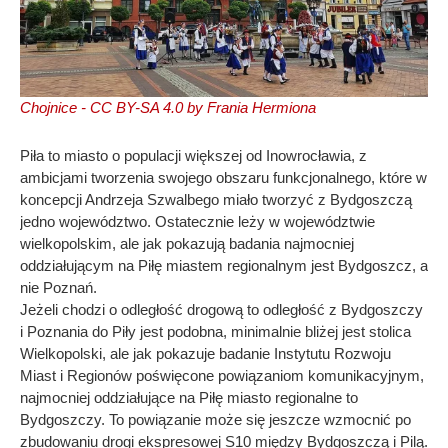
Chojnice - CC BY-SA 4.0 by Frania Hermiona
Piła to miasto o populacji większej od Inowrocławia, z
ambicjami tworzenia swojego obszaru funkcjonalnego, które w
koncepcji Andrzeja Szwalbego miało tworzyć z Bydgoszczą
jedno województwo. Ostatecznie leży w województwie
wielkopolskim, ale jak pokazują badania najmocniej
oddziałującym na Piłę miastem regionalnym jest Bydgoszcz, a
nie Poznań.
Jeżeli chodzi o odległość drogową to odległość z Bydgoszczy
i Poznania do Piły jest podobna, minimalnie bliżej jest stolica
Wielkopolski, ale jak pokazuje badanie Instytutu Rozwoju
Miast i Regionów poświęcone powiązaniom komunikacyjnym,
najmocniej oddziałujące na Piłę miasto regionalne to
Bydgoszczy. To powiązanie może się jeszcze wzmocnić po
zbudowaniu drogi ekspresowej S10 między Bydgoszczą i Pilą.