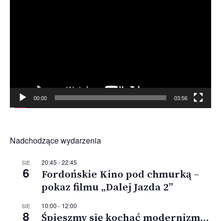
video
00:00
03:56
Nadchodzące wydarzenia
20:45
-
22:45
SIE
6
Fordońskie Kino pod chmurką –
pokaz filmu „Dalej Jazda 2”
10:00
-
12:00
SIE
8
Śpieszmy się kochać modernizm…