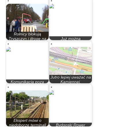
Rolnicy blokują
Tryszczyn i drogę na
Już można
Bożenkowo. Był…
wypożyczać rowery
Jutro lepiej uważać na
Komunikacja poza
Kamiennej.
kontrolą
Maszyniści…
Ekspert mówi o
niedoborze terminali
Bydgoski Rower