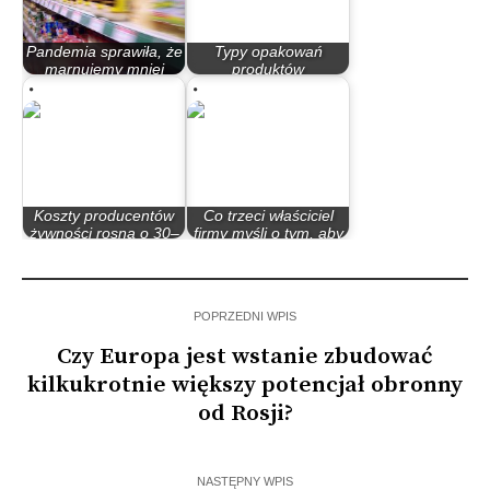
Pandemia sprawiła, że
Typy opakowań
marnujemy mniej
produktów
żywności
spożywczych
Koszty producentów
Co trzeci właściciel
żywności rosną o 30–
firmy myśli o tym, aby
40 proc.…
ją zamknąć
POPRZEDNI WPIS
Czy Europa jest wstanie zbudować
kilkukrotnie większy potencjał obronny
od Rosji?
NASTĘPNY WPIS