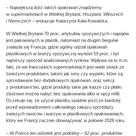
– Największą ilość takich opakowań znajdziemy
w supermarketach w Wielkiej Brytanii, Hiszpanii, Włoszech
i Niemczech –
wskazuje Katarzyna Kala-Kowalska.
W Wielkiej Brytanii 70 proc. artykułów spożywczych i napojów
jest pakowanych w plastik, natomiast na drugim biegunie
znalazła się Francja, gdzie ogólny udział opakowań
plastikowych w branży spożywczej wyniósł 59 proc. i był
najniższy spośród analizowanych rynków. Wpływa na to m.in.
fakt, że we francuskich supermarketach jest wiele stoisk ze
świeżymi produktami, takimi jak sery czy wypieki, które są
sprzedawane bez dodatkowych opakowań, oraz sekcji
z produktami bio, gdzie produkty takie jak kasze czy płatki
zbożowe można nabyć bez opakowania albo w opcji refill.
Oczekuje się, że użycie plastiku spadnie jeszcze bardziej
przed wprowadzeniem całkowitego zakazu sprzedaży
świeżych owoców i warzyw w plastikowych opakowaniach,
który we Francji zacznie obowiązywać w połowie 2026 roku.
– W Polsce ten odsetek jest podobny – 62 proc. produktów