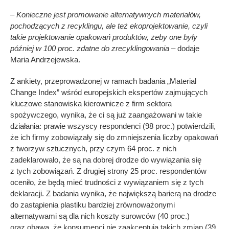
– Konieczne jest promowanie alternatywnych materiałów,
pochodzących z recyklingu, ale też ekoprojektowanie, czyli
takie projektowanie opakowań produktów, żeby one były
później w 100 proc. zdatne do zrecyklingowania –
dodaje
Maria Andrzejewska.
Z ankiety, przeprowadzonej w ramach badania „Material
Change Index” wśród europejskich ekspertów zajmujących
kluczowe stanowiska kierownicze z firm sektora
spożywczego, wynika, że ci są już zaangażowani w takie
działania: prawie wszyscy respondenci (98 proc.) potwierdzili,
że ich firmy zobowiązały się do zmniejszenia liczby opakowań
z tworzyw sztucznych, przy czym 64 proc. z nich
zadeklarowało, że są na dobrej drodze do wywiązania się
z tych zobowiązań. Z drugiej strony 25 proc. respondentów
oceniło, że będą mieć trudności z wywiązaniem się z tych
deklaracji. Z badania wynika, że największą barierą na drodze
do zastąpienia plastiku bardziej zrównoważonymi
alternatywami są dla nich koszty surowców (40 proc.)
oraz obawa, że konsumenci nie zaakceptują takich zmian (39