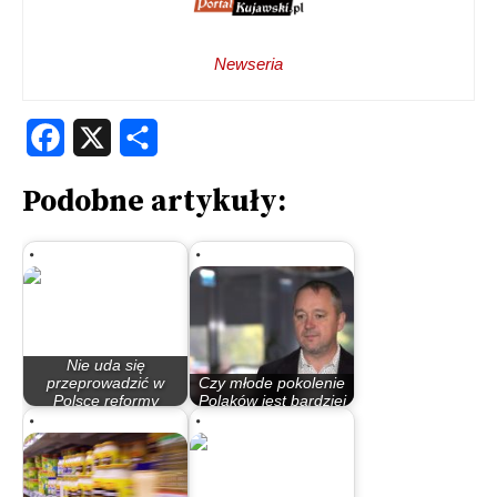
Newseria
Facebook
X
Share
Podobne artykuły:
Nie uda się
przeprowadzić w
Czy młode pokolenie
Polsce reformy
Polaków jest bardziej
systemu…
świadome…