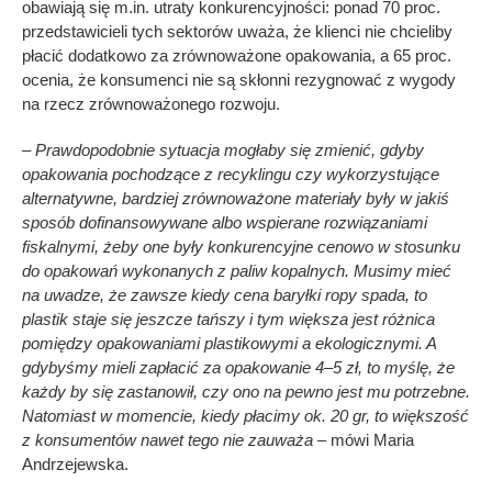
obawiają się m.in. utraty konkurencyjności: ponad 70 proc.
przedstawicieli tych sektorów uważa, że klienci nie chcieliby
płacić dodatkowo za zrównoważone opakowania, a 65 proc.
ocenia, że konsumenci nie są skłonni rezygnować z wygody
na rzecz zrównoważonego rozwoju.
– Prawdopodobnie sytuacja mogłaby się zmienić, gdyby
opakowania pochodzące z recyklingu czy wykorzystujące
alternatywne, bardziej zrównoważone materiały były w jakiś
sposób dofinansowywane albo wspierane rozwiązaniami
fiskalnymi, żeby one były konkurencyjne cenowo w stosunku
do opakowań wykonanych z paliw kopalnych. Musimy mieć
na uwadze, że zawsze kiedy cena baryłki ropy spada, to
plastik staje się jeszcze tańszy i tym większa jest różnica
pomiędzy opakowaniami plastikowymi a ekologicznymi. A
gdybyśmy mieli zapłacić za opakowanie 4–5 zł, to myślę, że
każdy by się zastanowił, czy ono na pewno jest mu potrzebne.
Natomiast w momencie, kiedy płacimy ok. 20 gr, to większość
z konsumentów nawet tego nie zauważa –
mówi Maria
Andrzejewska.