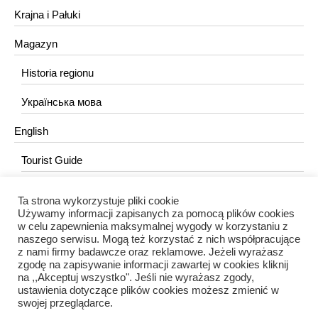
Krajna i Pałuki
Magazyn
Historia regionu
Українська мова
English
Tourist Guide
Ta strona wykorzystuje pliki cookie
KONTAKT
Używamy informacji zapisanych za pomocą plików cookies
w celu zapewnienia maksymalnej wygody w korzystaniu z
redakcja@portalkujawski.pl
naszego serwisu. Mogą też korzystać z nich współpracujące
z nami firmy badawcze oraz reklamowe. Jeżeli wyrażasz
Redakcja
zgodę na zapisywanie informacji zawartej w cookies kliknij
na ,,Akceptuj wszystko". Jeśli nie wyrażasz zgody,
ustawienia dotyczące plików cookies możesz zmienić w
swojej przeglądarce.