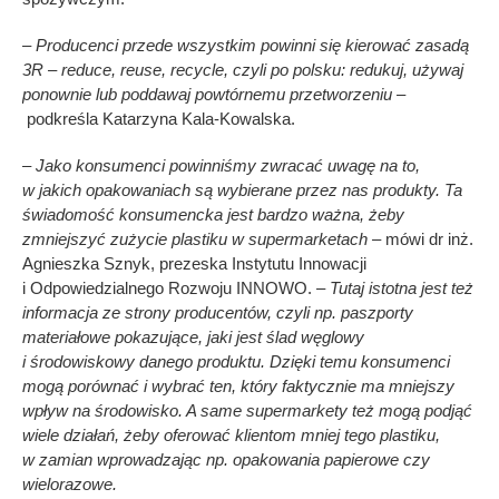
– Producenci przede wszystkim powinni
się
kierować zasadą
3R – reduce, reuse, recycle, czyli po polsku: redukuj, używaj
ponownie lub poddawaj powtórnemu przetworzeniu –
podkreśla Katarzyna Kala-Kowalska.
– Jako konsumenci powinniśmy zwracać uwagę na to,
w jakich opakowaniach są wybierane przez nas produkty. Ta
świadomość konsumencka jest bardzo ważna, żeby
zmniejszyć zużycie plastiku w supermarketach –
mówi dr inż.
Agnieszka Sznyk, prezeska Instytutu Innowacji
i Odpowiedzialnego Rozwoju INNOWO.
– Tutaj istotna jest też
informacja ze strony producentów, czyli np. paszporty
materiałowe pokazujące, jaki jest ślad węglowy
i środowiskowy danego produktu. Dzięki temu konsumenci
mogą porównać i wybrać ten, który faktycznie ma mniejszy
wpływ na środowisko. A same supermarkety też mogą podjąć
wiele działań, żeby oferować klientom mniej tego plastiku,
w zamian wprowadzając np. opakowania papierowe czy
wielorazowe.