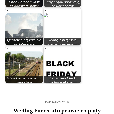
Enea uruchomiła w
Ceny prądu sprawiają,
Bydgoszczy nowy
że kolej coraz
magazyn niskiego…
bardziej…
Qemetica szykuje się
Jedną z przyczyn
do hibernacji
wzrostu cen energii
Janikosody.…
jest kryzys…
Wysokie ceny energii
Za tydzień Black
zagrażają
Friday – eksperci
transportowi…
przestrzegają…
POPRZEDNI WPIS
Według Eurostatu prawie co piąty