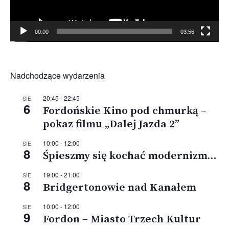
00:00
03:56
Nadchodzące wydarzenia
20:45
-
22:45
SIE
6
Fordońskie Kino pod chmurką –
pokaz filmu „Dalej Jazda 2”
10:00
-
12:00
SIE
8
Śpieszmy się kochać modernizm…
19:00
-
21:00
SIE
8
Bridgertonowie nad Kanałem
10:00
-
12:00
SIE
9
Fordon – Miasto Trzech Kultur