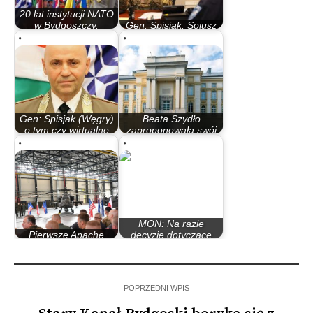
20 lat instytucji NATO
w Bydgoszczy.
Gen. Spisjak: Sojusz
Nieopublikowany…
cały czas się zmienia
Gen: Spisjak (Węgry)
Beata Szydło
o tym czy wirtualne
zaproponowała swój
szkolenia…
rząd. Czy z Antonim…
MON: Na razie
Pierwsze Apache
decyzje dotyczące
trafiły do Inowrocławia
większej obecności…
POPRZEDNI WPIS