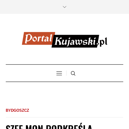
BYDGOSZCZ
SZEF MON PODKREŚLA