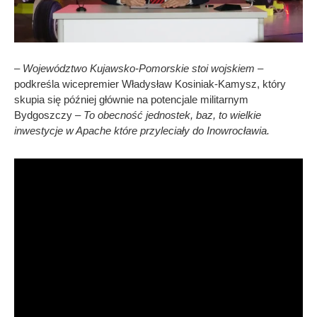
– Województwo Kujawsko-Pomorskie stoi wojskiem
–
podkreśla wicepremier Władysław Kosiniak-Kamysz, który
skupia się później głównie na potencjale militarnym
Bydgoszczy
– To obecność jednostek, baz, to wielkie
inwestycje w Apache które przyleciały do Inowrocławia.