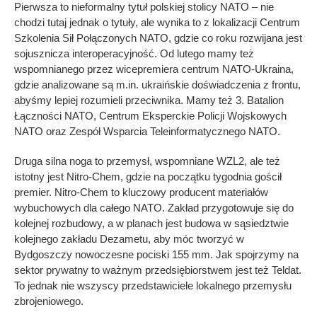
Pierwsza to nieformalny tytuł polskiej stolicy NATO – nie
chodzi tutaj jednak o tytuły, ale wynika to z lokalizacji Centrum
Szkolenia Sił Połączonych NATO, gdzie co roku rozwijana jest
sojusznicza interoperacyjność. Od lutego mamy też
wspomnianego przez wicepremiera centrum NATO-Ukraina,
gdzie analizowane są m.in. ukraińskie doświadczenia z frontu,
abyśmy lepiej rozumieli przeciwnika. Mamy też 3. Batalion
Łączności NATO, Centrum Eksperckie Policji Wojskowych
NATO oraz Zespół Wsparcia Teleinformatycznego NATO.
Druga silna noga to przemysł, wspomniane WZL2, ale też
istotny jest Nitro-Chem, gdzie na początku tygodnia gościł
premier. Nitro-Chem to kluczowy producent materiałów
wybuchowych dla całego NATO. Zakład przygotowuje się do
kolejnej rozbudowy, a w planach jest budowa w sąsiedztwie
kolejnego zakładu Dezametu, aby móc tworzyć w
Bydgoszczy nowoczesne pociski 155 mm. Jak spojrzymy na
sektor prywatny to ważnym przedsiębiorstwem jest też Teldat.
To jednak nie wszyscy przedstawiciele lokalnego przemysłu
zbrojeniowego.