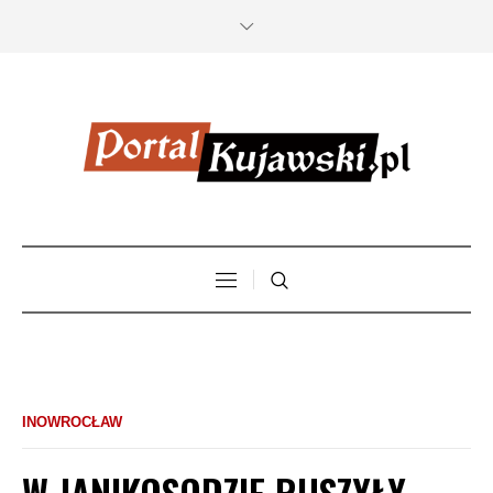
INOWROCŁAW
W JANIKOSODZIE RUSZYŁY