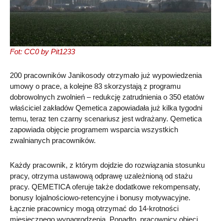
Fot: CC0 by Pit1233
200 pracowników Janikosody otrzymało już wypowiedzenia
umowy o prace, a kolejne 83 skorzystają z programu
dobrowolnych zwolnień – redukcję zatrudnienia o 350 etatów
właściciel zakładów Qemetica zapowiadała już kilka tygodni
temu, teraz ten czarny scenariusz jest wdrażany. Qemetica
zapowiada objęcie programem wsparcia wszystkich
zwalnianych pracowników.
Każdy pracownik, z którym dojdzie do rozwiązania stosunku
pracy, otrzyma ustawową odprawę uzależnioną od stażu
pracy. QEMETICA oferuje także dodatkowe rekompensaty,
bonusy lojalnościowo-retencyjne i bonusy motywacyjne.
Łącznie pracownicy mogą otrzymać do 14-krotności
miesięcznego wynagrodzenia. Ponadto, pracownicy objęci