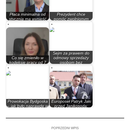
Płaca minimalna od
Prezydent chce
stycznia ma wynieść
pomóc zwolnionym
4242 zł,…
pracownikom
Sejm za prawem do
Co się zmieniło w
odmowy sprzedaży
kodeksie pracy od 7
osobom bez
kwietnia?
maseczek
Prowokacja Bydgoska
Europoseł Patryk Jaki
– jak było naprawdę w
przed Janikosodą:
marcu 1981
Jesteśmy…
POPRZEDNI WPIS