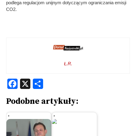
podlega regulacjom unijnym dotyczącym ograniczania emisji
CO2.
Ł.R.
Facebook
X
Share
Podobne artykuły: