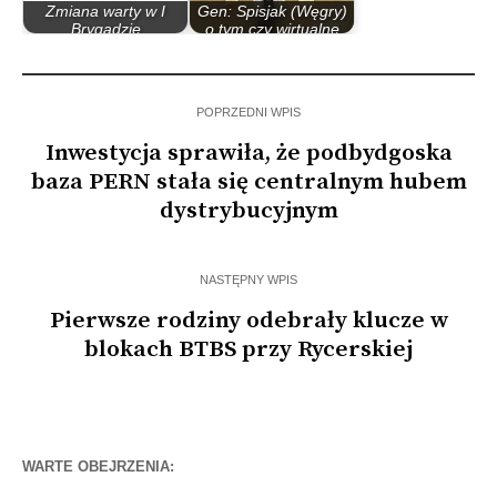
Zmiana warty w I
Gen: Spisjak (Węgry)
Brygadzie
o tym czy wirtualne
Logistycznej
szkolenia…
POPRZEDNI WPIS
Inwestycja sprawiła, że podbydgoska
baza PERN stała się centralnym hubem
dystrybucyjnym
NASTĘPNY WPIS
Pierwsze rodziny odebrały klucze w
blokach BTBS przy Rycerskiej
WARTE OBEJRZENIA: