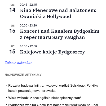
20:45
-
22:45
SIE
14
Kino Plenerowe nad Balatonem:
Cwaniaki z Hollywood
00:00
-
23:30
SIE
15
Koncert nad Kanałem Bydgoskim
z repertuaru Sary Vaughan
10:00
-
12:00
SIE
15
Kolejowe koleje Bydgoszczy
Zobacz kalendarz
NAJNOWSZE ARTYKUŁY
Ruszyła budowa linii tramwajowej wzdłuż Solskiego. Po kilku
latach powstają nowe torowiska
Wisła wchodzi z szczególnie niebezpieczny stan!
Bydgoszcz według Onetu jest najbardziej wrażliwym na upał