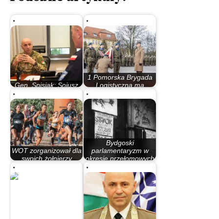
1 Pomorska Brygada
Gen. Spisjak: Sojusz
Logistyczna ma
cały czas się zmienia
nowego dowódcę
Bydgoski
WOT zorganizował dla
parlamentaryzm w
swoich żołnierzy
okresie przełomowych
zawody…
lat 80.