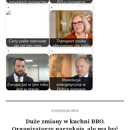
rosyjskich surowców
PiS-u rozpatrzą
pozytywnie…
moje…
Ceny paliw oderwały
Transport szuka
się od cen ropy
alternatywy dla paliw
naftowej. To…
kopalnych.…
Rewolucja
Europa już w tym roku
energetyczna w
jest w stanie
Polsce wymaga
ograniczyć…
inwestycji…
POPRZEDNI WPIS
Duże zmiany w kuchni BBO.
Organizatorzy narzekają, ale ma być