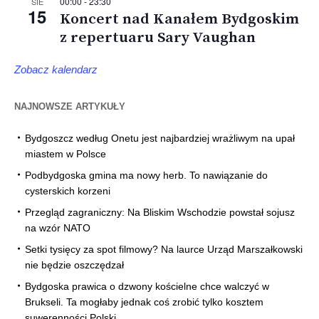
00:00
-
23:30
SIE
15
Koncert nad Kanałem Bydgoskim
z repertuaru Sary Vaughan
Zobacz kalendarz
NAJNOWSZE ARTYKUŁY
Bydgoszcz według Onetu jest najbardziej wrażliwym na upał
miastem w Polsce
Podbydgoska gmina ma nowy herb. To nawiązanie do
cysterskich korzeni
Przegląd zagraniczny: Na Bliskim Wschodzie powstał sojusz
na wzór NATO
Setki tysięcy za spot filmowy? Na laurce Urząd Marszałkowski
nie będzie oszczędzał
Bydgoska prawica o dzwony kościelne chce walczyć w
Brukseli. Ta mogłaby jednak coś zrobić tylko kosztem
suwerenności Polski