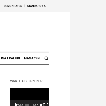
DEMOKRATES
STANDARDY AI
JNA I PAŁUKI
MAGAZYN
WARTE OBEJRZENIA:
Odtwarzacz
video
00:00
03:56