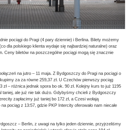
 pociągi do Pragi (4 pary dziennie) i Berlina. Bilety możemy
co dla polskiego klienta wydaje się najbardziej naturalne) oraz
. Ceny biletów na poszczególne pociągi mogą się znacznie
łączeń na jutro – 11 maja. Z Bydgoszczy do Pragi na pociągi o
let kupimy za za równe 259,37 zł. U Czechów pierwszy pociąg
3 zł – różnica jednak spora bo ok. 90 zł. Kolejny kurs to już 1195
dal taniej, ale już nie tak dużo. Gdybyśmy chcieli z Bydgoszczy
recity zapłacimy już taniej bo 172 zł, a Czesi wołają
na pociąg z 13:57, gdzie PKP Intercity oferowało nam niecałe
ydgoszcz – Berlin, z uwagi na tylko jeden dziennie, przyjrzeliśmy