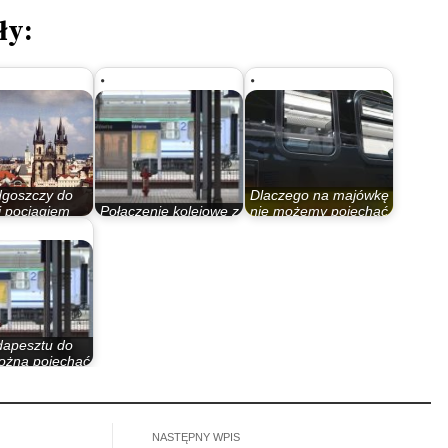
ły:
dgoszczy do
Dlaczego na majówkę
i pociągiem
Połączenie kolejowe z
nie możemy pojechać
 już dzisiaj…
Pragą otworzy nam…
pociągiem do Pragi?
dapesztu do
ożna pojechać
co drożej…
NASTĘPNY WPIS