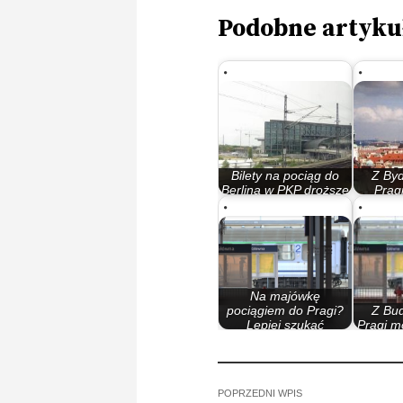
Podobne artyku
Bilety na pociąg do
Z By
Berlina w PKP droższe
Prag
niż w…
możemy
Na majówkę
pociągiem do Pragi?
Z Bu
Lepiej szukać
Pragi m
biletów…
nie
POPRZEDNI WPIS