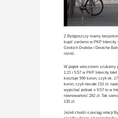
Z Bydgoszczy mamy bezpośrednie
kupić zarówno w PKP Intercity (
Ceskich Drahów i Deutche Bahn
różnić.
W piątek wieczorem szukamy po
1:21 i 5:57 w PKP Intercity bi
kosztuje 996 koron, czyli ok. 17
koron, czyli niecałe 210 zł, na
wyjechać jednak o 9:57 to w Inte
równowartość 282 zł. Tak samo 
130 zł.
Jeżeli chodzi o pociąg relacji B