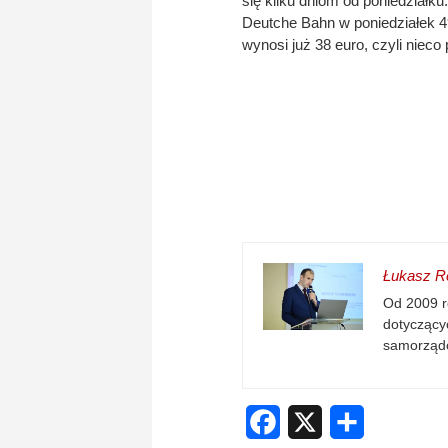
się kilku dniom od poniedziałku.
Deutche Bahn w poniedziałek 49 
wynosi już 38 euro, czyli nieco
Łukasz Re
Od 2009 r
dotyczącyc
samorząd
Facebook
X
Share