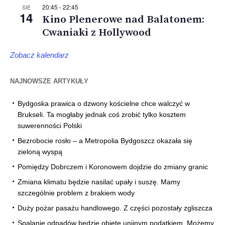
20:45
-
22:45
SIE
14
Kino Plenerowe nad Balatonem:
Cwaniaki z Hollywood
Zobacz kalendarz
NAJNOWSZE ARTYKUŁY
Bydgoska prawica o dzwony kościelne chce walczyć w
Brukseli. Ta mogłaby jednak coś zrobić tylko kosztem
suwerenności Polski
Bezrobocie rosło – a Metropolia Bydgoszcz okazała się
zieloną wyspą
Pomiędzy Dobrczem i Koronowem dojdzie do zmiany granic
Zmiana klimatu będzie nasilać upały i suszę. Mamy
szczególnie problem z brakiem wody
Duży pożar pasażu handlowego. Z części pozostały zgliszcza
Spalanie odpadów będzie objęte unijnym podatkiem. Możemy