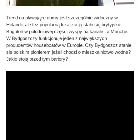
Trend na pływające domy jest szczególnie widoczny w
Holandii, ale też popularną lokalizacją stało się brytyjskie
Brighton w południowej części wyspy na kanale La Manche.
W Bydgoszczy funkcjonuje jeden z największych
producentów houseboatów w Europie. Czy Bydgoszcz stanie
się polskim pionierem jeżeli chodzi o mieszkalnictwo wodne?
Jakie stoją przed tym bariery?