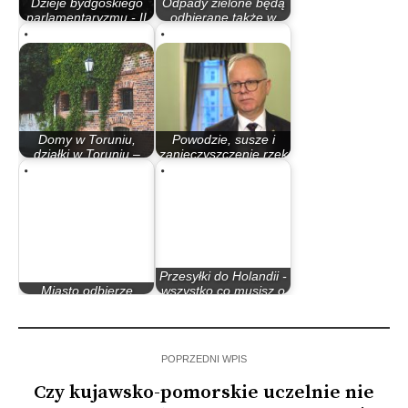
Dzieje bydgoskiego
Odpady zielone będą
parlamentaryzmu - II
odbierane także w
Rzeczypospolita
listopadzie
Domy w Toruniu,
Powodzie, susze i
działki w Toruniu –
zanieczyszczenie rzek
lokalny styl…
to…
Przesyłki do Holandii -
Miasto odbierze
wszystko co musisz o
choinki
nich wiedzieć
POPRZEDNI WPIS
Czy kujawsko-pomorskie uczelnie nie