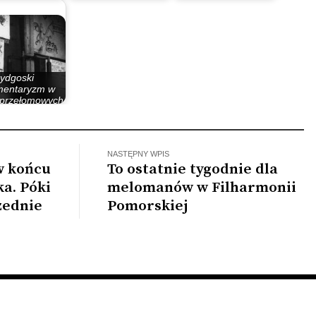
zypospolita
zaczęli od wycinki…
drzew pod budowę…
ydgoski
mentaryzm w
 przełomowych
lat 80.
NASTĘPNY WPIS
w końcu
To ostatnie tygodnie dla
a. Póki
melomanów w Filharmonii
zednie
Pomorskiej