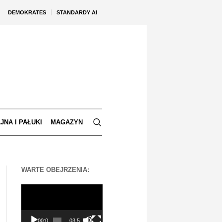
DEMOKRATES
STANDARDY AI
JNA I PAŁUKI
MAGAZYN
WARTE OBEJRZENIA:
Odtwarzacz
video
00:00
03:56