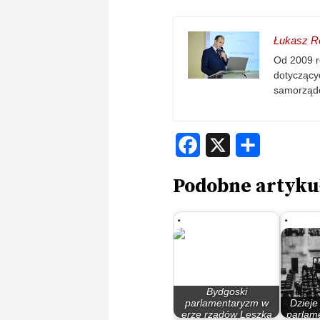
Łukasz Re
Od 2009 r
dotyczącyc
samorząd
Facebook
X
Share
Podobne artyku
Bydgoski
parlamentaryzm w
Dzieje
erze rządów Leszka
parlame