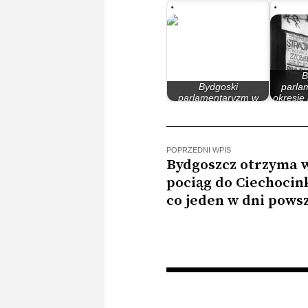
Millera…
Rzec
B
Bydgoski
parla
parlamentaryzm w
okresie
latach 90
POPRZEDNI WPIS
Bydgoszcz otrzyma 
pociąg do Ciechocink
co jeden w dni pows