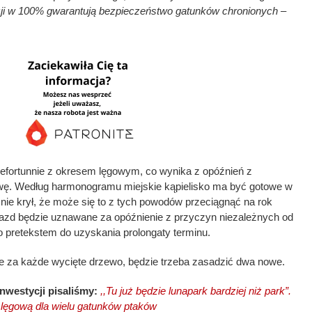
yzji w 100% gwarantują bezpieczeństwo gatunków chronionych –
iefortunnie z okresem lęgowym, co wynika z opóźnień z
ę. Według harmonogramu miejskie kąpielisko ma być gotowe w
ki nie krył, że może się to z tych powodów przeciągnąć na rok
niazd będzie uznawane za opóźnienie z przyczyn niezależnych od
 pretekstem do uzyskania prolongaty terminu.
 że za każde wycięte drzewo, będzie trzeba zasadzić dwa nowe.
nwestycji pisaliśmy:
,,Tu już będzie lunapark bardziej niż park”.
lęgową dla wielu gatunków ptaków