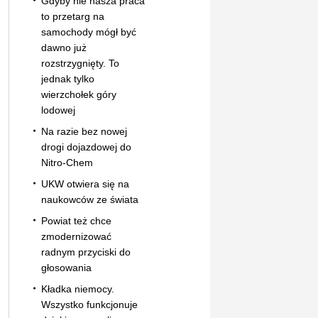
Gdyby nie nasza praca
to przetarg na
samochody mógł być
dawno już
rozstrzygnięty. To
jednak tylko
wierzchołek góry
lodowej
Na razie bez nowej
drogi dojazdowej do
Nitro-Chem
UKW otwiera się na
naukowców ze świata
Powiat też chce
zmodernizować
radnym przyciski do
głosowania
Kładka niemocy.
Wszystko funkcjonuje