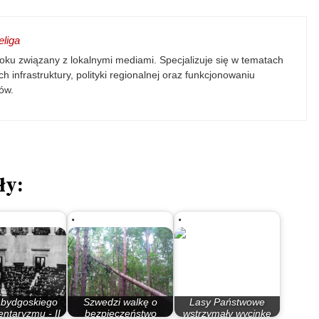
liga
oku związany z lokalnymi mediami. Specjalizuje się w tematach
h infrastruktury, polityki regionalnej oraz funkcjonowaniu
ów.
ły:
 bydgoskiego
Szwedzi walkę o
Lasy Państwowe
ntaryzmu - II
bezpieczeństwo
wstrzymały wycinkę