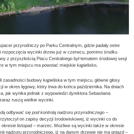
pacer przyrodniczy po Parku Centralnym, gdzie padały ostre
i rozpoczęcia wycinki drzew już w czerwcu, pomimo środku
ny z przyszłością Placu Centralnego był tematem środowej sesji
e w tym miejscu ma powstać miejskie kąpielisko.
li zasadności budowy kąpieliska w tym miejscu, główne głosy
cji w okres lęgowy, który trwa do końca października. Na dniach
a, jak wynika jednak z wypowiedzi dyrektora Sebastiana
 zaraz ruszą wielkie wycinki.
ędą odbywać się pod kontrolą nadzoru przyrodniczego
–
 Przytoczył on zapisy decyzji środowiskowej, iż wycinki co do
okresie listopad – marzec. Możliwe są wycinki także w okresie
nii nadzoru przyrodniczego, iż na danym drzewie nie ma gniazd –