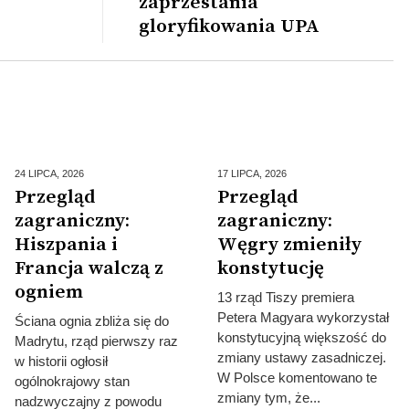
zaprzestania
gloryfikowania UPA
24 LIPCA,
2026
17 LIPCA,
2026
Przegląd
Przegląd
zagraniczny:
zagraniczny:
Hiszpania i
Węgry zmieniły
Francja walczą z
konstytucję
ogniem
13 rząd Tiszy premiera
Petera Magyara wykorzystał
Ściana ognia zbliża się do
konstytucyjną większość do
Madrytu, rząd pierwszy raz
zmiany ustawy zasadniczej.
w historii ogłosił
W Polsce komentowano te
ogólnokrajowy stan
zmiany tym, że...
nadzwyczajny z powodu