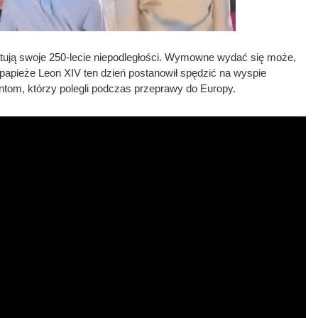
ętują swoje 250-lecie niepodległości. Wymowne wydać się może,
papieże Leon XIV ten dzień postanowił spędzić na wyspie
tom, którzy polegli podczas przeprawy do Europy.