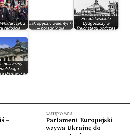
Przedstawiciele
 Włodarczyk z
Jak spędzić walentynki
Bydgoszczy w
ką radością
– poradnik dla
Reichstagu podczas
brał imię…
rodziców
I…
c polityczny
ypolskiego
za Bismarcka.
…
NASTĘPNY WPIS
iś –
Parlament Europejski
wzywa Ukrainę do