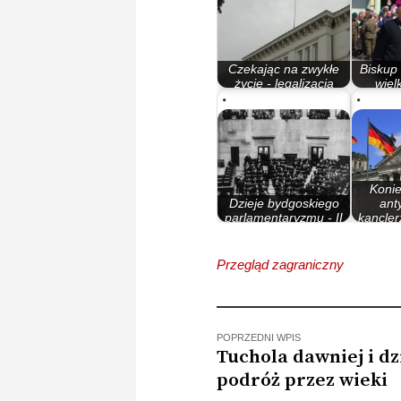
Czekając na zwykłe
Biskup
życie - legalizacja
wiel
pobytu…
ode
Konie
Dzieje bydgoskiego
ant
parlamentaryzmu - II
kancler
Rzeczypospolita
Przegląd zagraniczny
POPRZEDNI WPIS
Tuchola dawniej i dz
podróż przez wieki