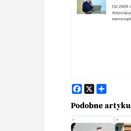
Od 2009 r
dotyczącyc
samorząd
Facebook
X
Share
Podobne artyku