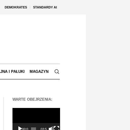
DEMOKRATES
STANDARDY AI
JNA I PAŁUKI
MAGAZYN
WARTE OBEJRZENIA:
Odtwarzacz
video
00:00
03:56