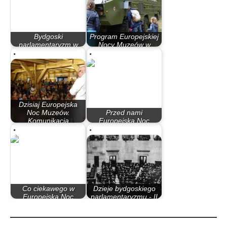
Bydgoski
Program Europejskiej
parlamentaryzm w
Nocy Muzeów w
latach 90
Bydgoszczy
Dzisiaj Europejska
Noc Muzeów.
Przed nami
Komunikacja
Europejska Noc
miejska…
Muzeów
Co ciekawego w
Dzieje bydgoskiego
Europejską Noc
parlamentaryzmu - II
Muzeów
Rzeczypospolita