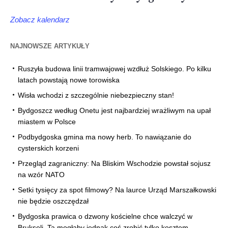
Zobacz kalendarz
NAJNOWSZE ARTYKUŁY
Ruszyła budowa linii tramwajowej wzdłuż Solskiego. Po kilku
latach powstają nowe torowiska
Wisła wchodzi z szczególnie niebezpieczny stan!
Bydgoszcz według Onetu jest najbardziej wrażliwym na upał
miastem w Polsce
Podbydgoska gmina ma nowy herb. To nawiązanie do
cysterskich korzeni
Przegląd zagraniczny: Na Bliskim Wschodzie powstał sojusz
na wzór NATO
Setki tysięcy za spot filmowy? Na laurce Urząd Marszałkowski
nie będzie oszczędzał
Bydgoska prawica o dzwony kościelne chce walczyć w
Brukseli. Ta mogłaby jednak coś zrobić tylko kosztem