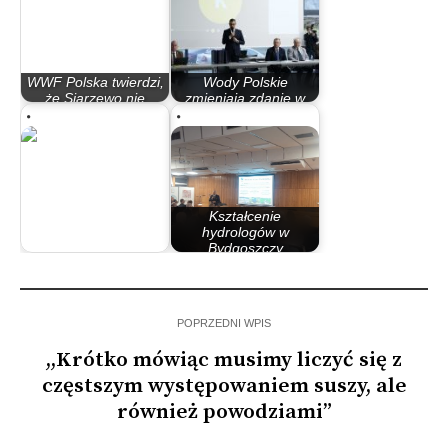
WWF Polska twierdzi,
Wody Polskie
że Siarzewo nie
zmieniają zdanie w
przyniesie…
sprawie Siarzewa.…
Kształcenie
hydrologów w
Bydgoszczy
Siarzewo dzieli lewicę
przechodzi…
POPRZEDNI WPIS
,,Krótko mówiąc musimy liczyć się z
częstszym występowaniem suszy, ale
również powodziami”