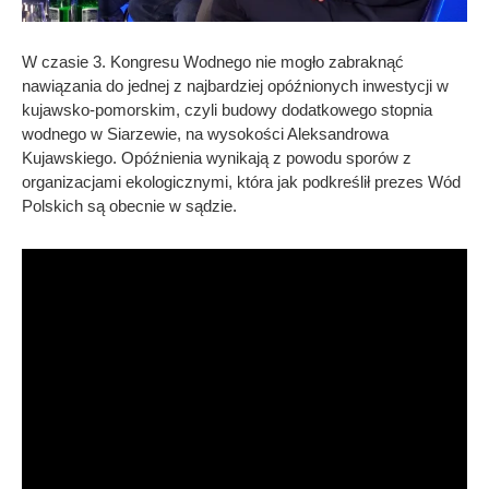
W czasie 3. Kongresu Wodnego nie mogło zabraknąć
nawiązania do jednej z najbardziej opóźnionych inwestycji w
kujawsko-pomorskim, czyli budowy dodatkowego stopnia
wodnego w Siarzewie, na wysokości Aleksandrowa
Kujawskiego. Opóźnienia wynikają z powodu sporów z
organizacjami ekologicznymi, która jak podkreślił prezes Wód
Polskich są obecnie w sądzie.