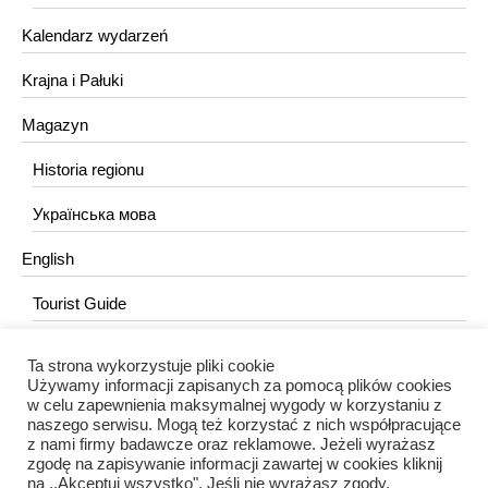
Kalendarz wydarzeń
Krajna i Pałuki
Magazyn
Historia regionu
Українська мова
English
Tourist Guide
Ta strona wykorzystuje pliki cookie
KONTAKT
Używamy informacji zapisanych za pomocą plików cookies
w celu zapewnienia maksymalnej wygody w korzystaniu z
redakcja@portalkujawski.pl
naszego serwisu. Mogą też korzystać z nich współpracujące
z nami firmy badawcze oraz reklamowe. Jeżeli wyrażasz
Redakcja
zgodę na zapisywanie informacji zawartej w cookies kliknij
na ,,Akceptuj wszystko". Jeśli nie wyrażasz zgody,