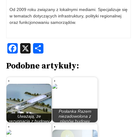
Od 2009 roku związany z lokalnymi mediami. Specjalizuje się
w tematach dotyczących infrastruktury, polityki regionalnej
oraz funkcjonowaniu samorządów.
Facebook
X
Share
Podobne artykuły:
Posłanka Razem
Uważają, że
niezadowolona z
rezygnacja z budowy
planów budowy
Siarzewa to igranie…
stopnia…