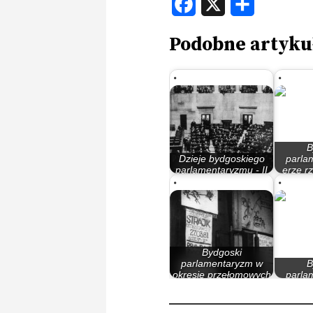
Podobne artyku
B
Dzieje bydgoskiego
parla
parlamentaryzmu - II
erze r
Rzeczypospolita
M
Bydgoski
parlamentaryzm w
B
okresie przełomowych
parla
lat 80.
l