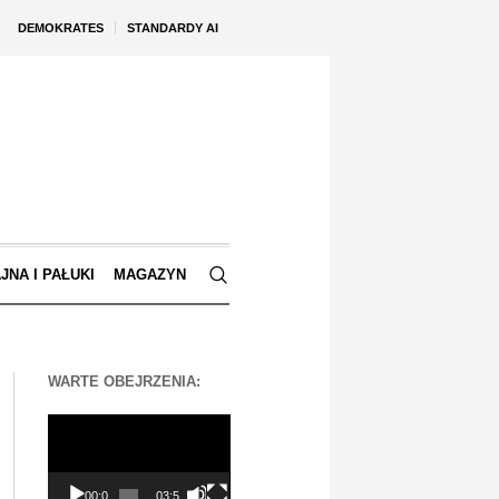
DEMOKRATES
STANDARDY AI
JNA I PAŁUKI
MAGAZYN
WARTE OBEJRZENIA:
Odtwarzacz
video
00:00
03:56