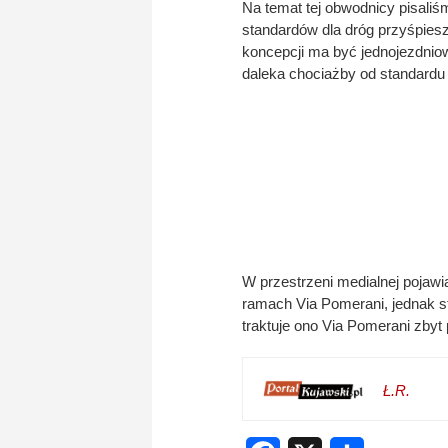
Na temat tej obwodnicy pisaliś
standardów dla dróg przyśpies
koncepcji ma być jednojezdnio
daleka chociażby od standardu
W przestrzeni medialnej pojawi
ramach Via Pomerani, jednak st
traktuje ono Via Pomerani zbyt
Ł.R.
Facebook
X
Share