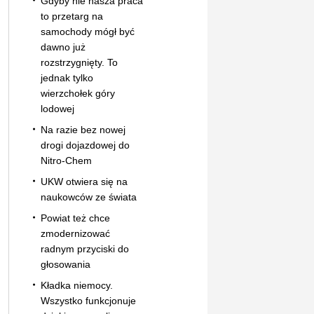
Gdyby nie nasza praca
to przetarg na
samochody mógł być
dawno już
rozstrzygnięty. To
jednak tylko
wierzchołek góry
lodowej
Na razie bez nowej
drogi dojazdowej do
Nitro-Chem
UKW otwiera się na
naukowców ze świata
Powiat też chce
zmodernizować
radnym przyciski do
głosowania
Kładka niemocy.
Wszystko funkcjonuje