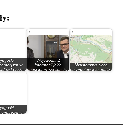
ły:
ydgoski
Wojewoda: Z
mentaryzm w
informacji jakie
Ministerstwo zleca
ządów Leszka
posiadam wynika, że
przygotowanie analiz
illera…
ten…
dotyczących…
ydgoski
mentaryzm w
atach 90