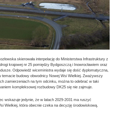
złowska skierowała interpelację do Ministerstwa Infrastruktury z
 drogi krajowej nr 25 pomiędzy Bydgoszczą i Inowrocławiem oraz
ndusze. Odpowiedź wiceministra wydaje się dość dyplomatyczna,
w temacie budowy obwodnicy Nowej Wsi Wielkiej. Zważywszy
nych zamierzeniach na tym odcinku, można to odebrać w taki
owaniem kompleksowej rozbudowy DK25 się nie zajmuje.
ec wskazuje jedynie, że w latach 2029-2031 ma ruszyć
 Wielkiej, która obecnie czeka na decyzję środowiskową.