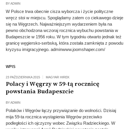
BY
ADMIN
W Polsce trwa obecnie cisza wyborcza i życie polityczne
wręcz stoi w miejscu. Spoglądamy zatem co ciekawego dzieje
się na Węgrzech. Najważniejszym wydarzeniem była na
pewno obchodzona wczoraj rocznica wybuchu powstania w
Budapeszcie w 1956 roku. W tym tygodniu otwarto jednak też
granicę węgiersko-serbską, która została zamknięta z powodu
kryzysu imigracyjnego. adminwww.joomshaper.com/
WPIS
23 PAŹDZIERNIKA 2015
MAGYAR HIREK
Polacy i Węgrzy w 59-tą rocznicę
powstania Budapeszcie
BY
ADMIN
Polaków i Węgrów łączy przywiązanie do wolności. Dzisiaj
mija 59-ta rocznica wystąpienia Węgrów przeciwko
podległości ich ojczyzny wobec Związku Radzieckiego. W