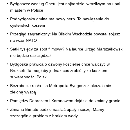
Bydgoszcz według Onetu jest najbardziej wrażliwym na upał
miastem w Polsce
Podbydgoska gmina ma nowy herb. To nawiązanie do
cysterskich korzeni
Przegląd zagraniczny: Na Bliskim Wschodzie powstał sojusz
na wzór NATO
Setki tysięcy za spot filmowy? Na laurce Urząd Marszałkowski
nie będzie oszczędzał
Bydgoska prawica o dzwony kościelne chce walczyć w
Brukseli. Ta mogłaby jednak coś zrobić tylko kosztem
suwerenności Polski
Bezrobocie rosło – a Metropolia Bydgoszcz okazała się
zieloną wyspą
Pomiędzy Dobrczem i Koronowem dojdzie do zmiany granic
Zmiana klimatu będzie nasilać upały i suszę. Mamy
szczególnie problem z brakiem wody