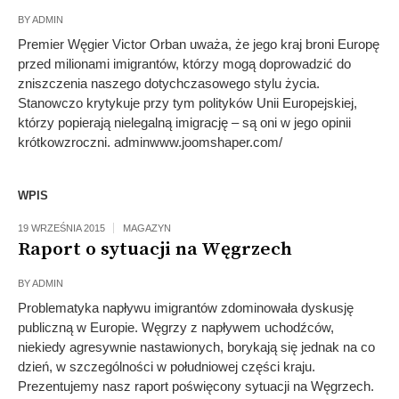
BY
ADMIN
Premier Węgier Victor Orban uważa, że jego kraj broni Europę
przed milionami imigrantów, którzy mogą doprowadzić do
zniszczenia naszego dotychczasowego stylu życia.
Stanowczo krytykuje przy tym polityków Unii Europejskiej,
którzy popierają nielegalną imigrację – są oni w jego opinii
krótkowzroczni. adminwww.joomshaper.com/
WPIS
19 WRZEŚNIA 2015
MAGAZYN
Raport o sytuacji na Węgrzech
BY
ADMIN
Problematyka napływu imigrantów zdominowała dyskusję
publiczną w Europie. Węgrzy z napływem uchodźców,
niekiedy agresywnie nastawionych, borykają się jednak na co
dzień, w szczególności w południowej części kraju.
Prezentujemy nasz raport poświęcony sytuacji na Węgrzech.