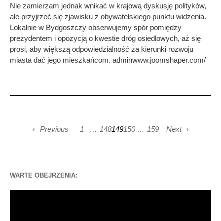
Nie zamierzam jednak wnikać w krajową dyskusję polityków,
ale przyjrzeć się zjawisku z obywatelskiego punktu widzenia.
Lokalnie w Bydgoszczy obserwujemy spór pomiędzy
prezydentem i opozycją o kwestie dróg osiedlowych, aż się
prosi, aby większą odpowiedzialność za kierunki rozwoju
miasta dać jego mieszkańcom. adminwww.joomshaper.com/
Previous
1
…
148
149
150
…
159
Next
WARTE OBEJRZENIA:
Odtwarzacz
video