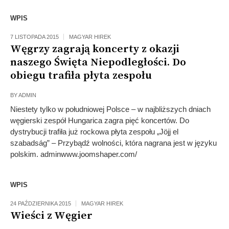
WPIS
7 LISTOPADA 2015
MAGYAR HIREK
Węgrzy zagrają koncerty z okazji
naszego Święta Niepodległości. Do
obiegu trafiła płyta zespołu
BY
ADMIN
Niestety tylko w południowej Polsce – w najbliższych dniach
węgierski zespół Hungarica zagra pięć koncertów. Do
dystrybucji trafiła już rockowa płyta zespołu „Jöjj el
szabadság” – Przybądź wolności, która nagrana jest w języku
polskim. adminwww.joomshaper.com/
WPIS
24 PAŹDZIERNIKA 2015
MAGYAR HIREK
Wieści z Węgier