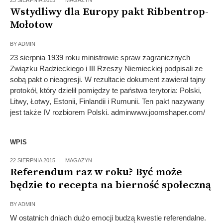
23 SIERPNIA 2015
MAGAZYN
Wstydliwy dla Europy pakt Ribbentrop-
Mołotow
BY
ADMIN
23 sierpnia 1939 roku ministrowie spraw zagranicznych
Związku Radzieckiego i III Rzeszy Niemieckiej podpisali ze
sobą pakt o nieagresji. W rezultacie dokument zawierał tajny
protokół, który dzielił pomiędzy te państwa terytoria: Polski,
Litwy, Łotwy, Estonii, Finlandii i Rumunii. Ten pakt nazywany
jest także IV rozbiorem Polski. adminwww.joomshaper.com/
WPIS
22 SIERPNIA 2015
MAGAZYN
Referendum raz w roku? Być może
będzie to recepta na bierność społeczną
BY
ADMIN
W ostatnich dniach dużo emocji budzą kwestie referendalne.