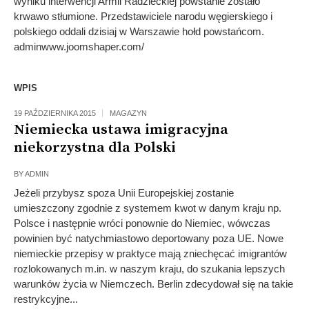
wyniku interwencji Armii Radzieckiej powstanie zostało
krwawo stłumione. Przedstawiciele narodu węgierskiego i
polskiego oddali dzisiaj w Warszawie hołd powstańcom.
adminwww.joomshaper.com/
WPIS
19 PAŹDZIERNIKA 2015
MAGAZYN
Niemiecka ustawa imigracyjna
niekorzystna dla Polski
BY
ADMIN
Jeżeli przybysz spoza Unii Europejskiej zostanie
umieszczony zgodnie z systemem kwot w danym kraju np.
Polsce i następnie wróci ponownie do Niemiec, wówczas
powinien być natychmiastowo deportowany poza UE. Nowe
niemieckie przepisy w praktyce mają zniechęcać imigrantów
rozlokowanych m.in. w naszym kraju, do szukania lepszych
warunków życia w Niemczech. Berlin zdecydował się na takie
restrykcyjne...