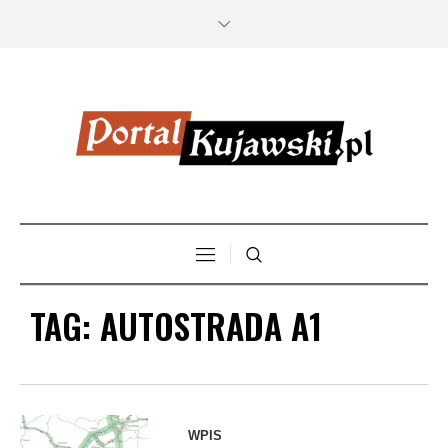
TAG:
AUTOSTRADA A1
Mapa potoków
WPIS
ruchu / Graf: