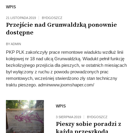
WPIS
21 LISTOPADA 2019
BYDGOSZCZ
Przejście nad Grunwaldzką ponownie
dostępne
BY
ADMIN
PKP PLK zakończyły prace remontowe wiaduktu wzdłuż linii
kolejowej nr 18 nad ulicą Grunwaldzką. Wiadukt pełnił funkcję
bezkolizyjnego przejścia dla pieszych, w ostatnich miesiącach
był wyłączony z ruchu z powodu prowadzonych prac
remontowych, wcześniej stwierdzono zły stan techniczny
traktu pieszego. adminwww.joomshaper.com/
WPIS
3 SIERPNIA 2019
BYDGOSZCZ
Pieszy sobie poradzi z
każdą przeszkodą