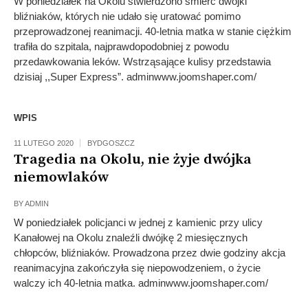
W poniedziałek na Okolu stwierdzono śmierć dwójki
bliźniaków, których nie udało się uratować pomimo
przeprowadzonej reanimacji. 40-letnia matka w stanie ciężkim
trafiła do szpitala, najprawdopodobniej z powodu
przedawkowania leków. Wstrząsające kulisy przedstawia
dzisiaj ,,Super Express”. adminwww.joomshaper.com/
WPIS
11 LUTEGO 2020
BYDGOSZCZ
Tragedia na Okolu, nie żyje dwójka
niemowlaków
BY
ADMIN
W poniedziałek policjanci w jednej z kamienic przy ulicy
Kanałowej na Okolu znaleźli dwójkę 2 miesięcznych
chłopców, bliźniaków. Prowadzona przez dwie godziny akcja
reanimacyjna zakończyła się niepowodzeniem, o życie
walczy ich 40-letnia matka. adminwww.joomshaper.com/