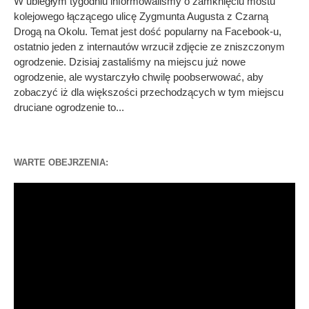
W ubiegłym tygodniu informowaliśmy o zamknięciu mostu
kolejowego łączącego ulicę Zygmunta Augusta z Czarną
Drogą na Okolu. Temat jest dość popularny na Facebook-u,
ostatnio jeden z internautów wrzucił zdjęcie ze zniszczonym
ogrodzenie. Dzisiaj zastaliśmy na miejscu już nowe
ogrodzenie, ale wystarczyło chwilę poobserwować, aby
zobaczyć iż dla większości przechodzących w tym miejscu
druciane ogrodzenie to...
WARTE OBEJRZENIA:
Odtwarzacz
video