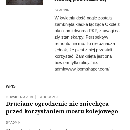
BY
ADMIN
W kwietniu dość nagle została
zamknięta kładka łącząca Okole z
okolicami dworca PKP, z uwagi na
zły stan skarpy. Perspektyw
remontu nie ma. To nie oznacza
jednak, że piesi z niej przestali
korzystać. Zamknięta jest ona
bowiem tylko oficjalnie.
adminwww.joomshaper.com/
WPIS
10 KWIETNIA 2019
BYDGOSZCZ
Druciane ogrodzenie nie zniechęca
przed korzystaniem mostu kolejowego
BY
ADMIN