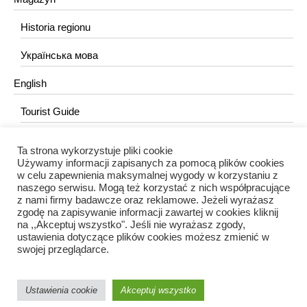
Historia regionu
Українська мова
English
Tourist Guide
Ta strona wykorzystuje pliki cookie
KONTAKT
Używamy informacji zapisanych za pomocą plików cookies
w celu zapewnienia maksymalnej wygody w korzystaniu z
redakcja@portalkujawski.pl
naszego serwisu. Mogą też korzystać z nich współpracujące
z nami firmy badawcze oraz reklamowe. Jeżeli wyrażasz
Redakcja
zgodę na zapisywanie informacji zawartej w cookies kliknij
na ,,Akceptuj wszystko". Jeśli nie wyrażasz zgody,
ustawienia dotyczące plików cookies możesz zmienić w
swojej przeglądarce.
Ustawienia cookie
Akceptuj wszystko
Portal Kujawski © 2024 / Wszelkie prawa zastrzeżone.