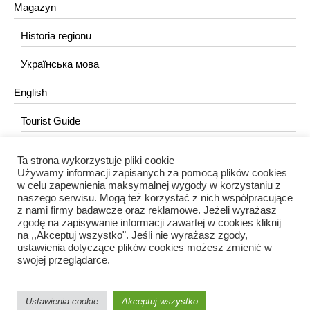
Magazyn
Historia regionu
Українська мова
English
Tourist Guide
Ta strona wykorzystuje pliki cookie
KONTAKT
Używamy informacji zapisanych za pomocą plików cookies
w celu zapewnienia maksymalnej wygody w korzystaniu z
redakcja@portalkujawski.pl
naszego serwisu. Mogą też korzystać z nich współpracujące
z nami firmy badawcze oraz reklamowe. Jeżeli wyrażasz
Redakcja
zgodę na zapisywanie informacji zawartej w cookies kliknij
na ,,Akceptuj wszystko". Jeśli nie wyrażasz zgody,
ustawienia dotyczące plików cookies możesz zmienić w
swojej przeglądarce.
Ustawienia cookie
Akceptuj wszystko