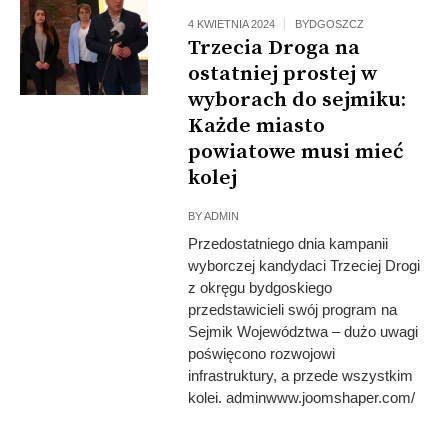
4 KWIETNIA 2024
BYDGOSZCZ
Trzecia Droga na
ostatniej prostej w
wyborach do sejmiku:
Każde miasto
powiatowe musi mieć
kolej
BY
ADMIN
Przedostatniego dnia kampanii
wyborczej kandydaci Trzeciej Drogi
z okręgu bydgoskiego
przedstawicieli swój program na
Sejmik Województwa – dużo uwagi
poświęcono rozwojowi
infrastruktury, a przede wszystkim
kolei. adminwww.joomshaper.com/