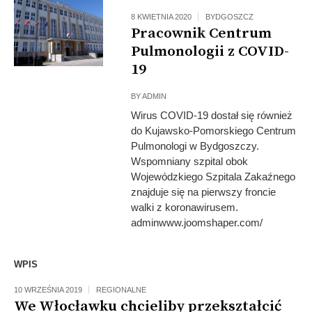
8 KWIETNIA 2020
BYDGOSZCZ
Pracownik Centrum
Pulmonologii z COVID-
19
BY
ADMIN
Wirus COVID-19 dostał się również
do Kujawsko-Pomorskiego Centrum
Pulmonologi w Bydgoszczy.
Wspomniany szpital obok
Wojewódzkiego Szpitala Zakaźnego
znajduje się na pierwszy froncie
walki z koronawirusem.
adminwww.joomshaper.com/
WPIS
10 WRZEŚNIA 2019
REGIONALNE
We Włocławku chcieliby przekształcić