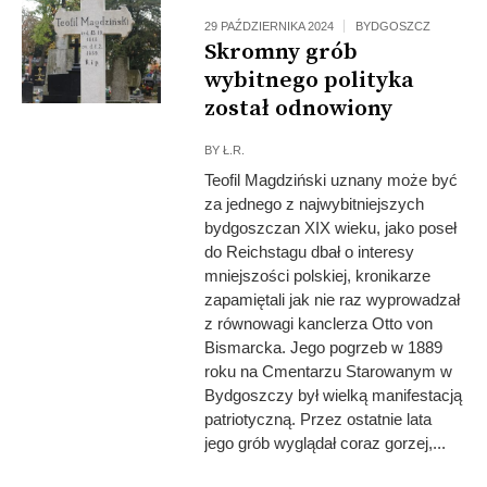
29 PAŹDZIERNIKA 2024
BYDGOSZCZ
Skromny grób
wybitnego polityka
został odnowiony
BY
Ł.R.
Teofil Magdziński uznany może być
za jednego z najwybitniejszych
bydgoszczan XIX wieku, jako poseł
do Reichstagu dbał o interesy
mniejszości polskiej, kronikarze
zapamiętali jak nie raz wyprowadzał
z równowagi kanclerza Otto von
Bismarcka. Jego pogrzeb w 1889
roku na Cmentarzu Starowanym w
Bydgoszczy był wielką manifestacją
patriotyczną. Przez ostatnie lata
jego grób wyglądał coraz gorzej,...