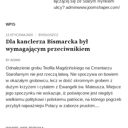
łączącej się ze Starym Rynkiem
ulicy? adminwww.joomshaper.com/
WPIS
13 STYCZNIA 2020
BYDGOSZCZ
Dla kanclerza Bismarcka był
wymagającym przeciwnikiem
BY
ADMIN
Odnalezienie grobu Teofila Magdzińskiego na Cmentarzu
Starofarnym nie jest rzeczą łatwą. Nie spoczywa on bowiem
w okazałym grobowcu, lecz w dość skromnym grobem z
dużym krzyżem i cytatem z Ewangelii św. Mateusza. Miejsce
jego spoczynku nie wskazuje, iż poświęcone jest niegdyś
wielkiemu politykowi i polskiemu patriocie, na którego pogrzeb
przybyli najważniejsi Polacy w zaborze pruskim....