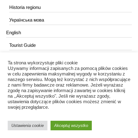
Historia regionu
Українська мова
English
Tourist Guide
Ta strona wykorzystuje pliki cookie
KONTAKT
Używamy informacji zapisanych za pomocą plików cookies
w celu zapewnienia maksymalnej wygody w korzystaniu z
redakcja@portalkujawski.pl
naszego serwisu. Mogą też korzystać z nich współpracujące
z nami firmy badawcze oraz reklamowe. Jeżeli wyrażasz
Redakcja
zgodę na zapisywanie informacji zawartej w cookies kliknij
na ,,Akceptuj wszystko". Jeśli nie wyrażasz zgody,
ustawienia dotyczące plików cookies możesz zmienić w
swojej przeglądarce.
Ustawienia cookie
Akceptuj wszystko
Portal Kujawski © 2024 / Wszelkie prawa zastrzeżone.