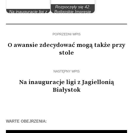
Rozpoczęły się 42.
Na inauguracje ligi z
Bydgoskie Impresje
Jagiellonią Białystok
Muzyczne
POPRZEDNI WPIS
O awansie zdecydować mogą także przy
stole
NASTĘPNY WPIS
Na inauguracje ligi z Jagiellonią
Białystok
WARTE OBEJRZENIA:
Odtwarzacz