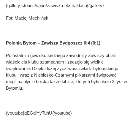
{gallery}stories/sport/zawisza-ekstraklasa{/gallery}
Fot: Maciej Mechliński
Polonia Bytom – Zawisza Bydgoszcz 0:4 (0:1)
Po ostatnim gwizdku sędziego zawodnicy Zawiszy oblali
właściciela klubu szampanem i zaczęło się wielkie
świętowanie. Dzięki dużej życzliwości władz bytomskiego
klubu, wraz z Niebiesko-Czarnymi piłkarzami świętować
mogli na płycie boiska także kibice, których było około 3 tys. w
Bytomiu.
{youtube}qEGdlYyTuhU{/youtube}