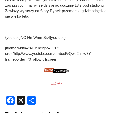
zaś przypominamy, że dzisiaj po godzinie 18 z pod stadionu
Zawiszy wyruszy na Stary Rynek przemarsz, gdzie odbędzie
się wielka feta.
{youtube}NOlHmWmmSs4{youtube}
[iframe width=”419″ height=”236″
src=”http://www.youtube.com/embed/vQws2nihw7Y”
frameborder=”0″ allowfullscreen ]
admin
Facebook
X
Share