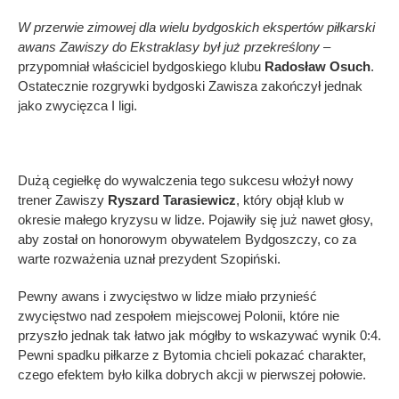
W przerwie zimowej dla wielu bydgoskich ekspertów piłkarski
awans Zawiszy do Ekstraklasy był już przekreślony
–
przypomniał właściciel bydgoskiego klubu
Radosław Osuch
.
Ostatecznie rozgrywki bydgoski Zawisza zakończył jednak
jako zwycięzca I ligi.
Dużą cegiełkę do wywalczenia tego sukcesu włożył nowy
trener Zawiszy
Ryszard Tarasiewicz
, który objął klub w
okresie małego kryzysu w lidze. Pojawiły się już nawet głosy,
aby został on honorowym obywatelem Bydgoszczy, co za
warte rozważenia uznał prezydent Szopiński.
Pewny awans i zwycięstwo w lidze miało przynieść
zwycięstwo nad zespołem miejscowej Polonii, które nie
przyszło jednak tak łatwo jak mógłby to wskazywać wynik 0:4.
Pewni spadku piłkarze z Bytomia chcieli pokazać charakter,
czego efektem było kilka dobrych akcji w pierwszej połowie.