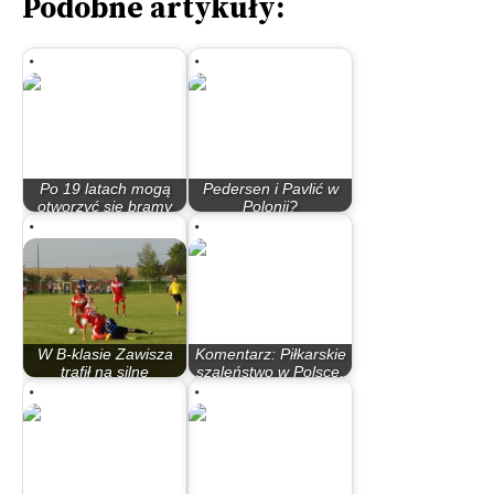
Podobne artykuły:
Po 19 latach mogą
Pedersen i Pavlić w
otworzyć się bramy
Polonii?
Ekstraklasy
Bydgoszczanie z…
W B-klasie Zawisza
Komentarz: Piłkarskie
trafił na silne
szaleństwo w Polsce,
zespoły…
a…