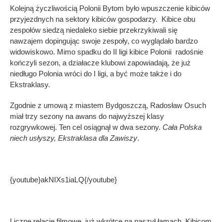
Kolejną życzliwością Polonii Bytom było wpuszczenie kibiców
przyjezdnych na sektory kibiców gospodarzy. Kibice obu
zespołów siedzą niedaleko siebie przekrzykiwali się
nawzajem dopingując swoje zespoły, co wyglądało bardzo
widowiskowo. Mimo spadku do II ligi kibice Polonii radośnie
kończyli sezon, a działacze klubowi zapowiadają, że już
niedługo Polonia wróci do I ligi, a być może także i do
Ekstraklasy.
Zgodnie z umową z miastem Bydgoszczą, Radosław Osuch
miał trzy sezony na awans do najwyższej klasy
rozgrywkowej. Ten cel osiągnął w dwa sezony.
Cała Polska
niech usłyszy, Ekstraklasa dla Zawiszy
.
{youtube}akNIXs1iaLQ{/youtube}
Liczne relacje filmowe, już wkrótce na naszył łamach. Kibicom