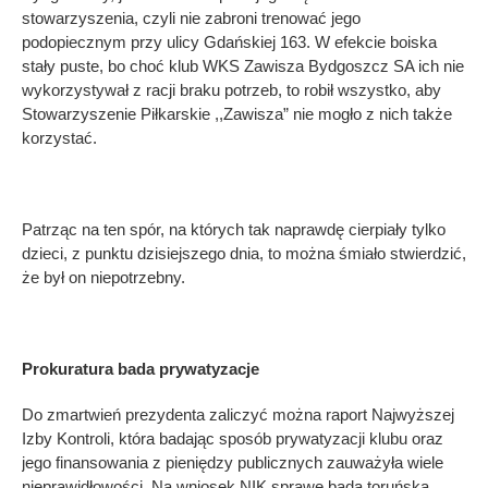
stowarzyszenia, czyli nie zabroni trenować jego
podopiecznym przy ulicy Gdańskiej 163. W efekcie boiska
stały puste, bo choć klub WKS Zawisza Bydgoszcz SA ich nie
wykorzystywał z racji braku potrzeb, to robił wszystko, aby
Stowarzyszenie Piłkarskie ,,Zawisza” nie mogło z nich także
korzystać.
Patrząc na ten spór, na których tak naprawdę cierpiały tylko
dzieci, z punktu dzisiejszego dnia, to można śmiało stwierdzić,
że był on niepotrzebny.
Prokuratura bada prywatyzacje
Do zmartwień prezydenta zaliczyć można raport Najwyższej
Izby Kontroli, która badając sposób prywatyzacji klubu oraz
jego finansowania z pieniędzy publicznych zauważyła wiele
nieprawidłowości. Na wniosek NIK sprawę bada toruńska