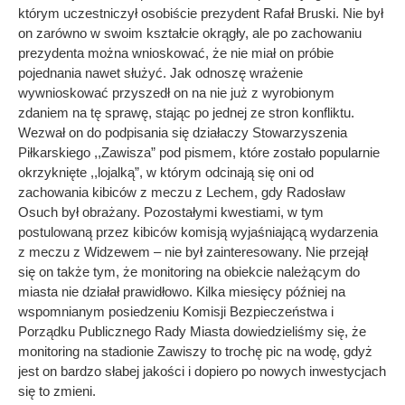
którym uczestniczył osobiście prezydent Rafał Bruski. Nie był
on zarówno w swoim kształcie okrągły, ale po zachowaniu
prezydenta można wnioskować, że nie miał on próbie
pojednania nawet służyć. Jak odnoszę wrażenie
wywnioskować przyszedł on na nie już z wyrobionym
zdaniem na tę sprawę, stając po jednej ze stron konfliktu.
Wezwał on do podpisania się działaczy Stowarzyszenia
Piłkarskiego ,,Zawisza” pod pismem, które zostało popularnie
okrzyknięte ,,lojalką”, w którym odcinają się oni od
zachowania kibiców z meczu z Lechem, gdy Radosław
Osuch był obrażany. Pozostałymi kwestiami, w tym
postulowaną przez kibiców komisją wyjaśniającą wydarzenia
z meczu z Widzewem – nie był zainteresowany. Nie przejął
się on także tym, że monitoring na obiekcie należącym do
miasta nie działał prawidłowo. Kilka miesięcy później na
wspomnianym posiedzeniu Komisji Bezpieczeństwa i
Porządku Publicznego Rady Miasta dowiedzieliśmy się, że
monitoring na stadionie Zawiszy to trochę pic na wodę, gdyż
jest on bardzo słabej jakości i dopiero po nowych inwestycjach
się to zmieni.