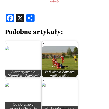
admin
Facebook
X
Share
Podobne artykuły:
Stowarzyszenie
W B-klasie Zawisza
Piłkarskie ,,Zawisza”
trafił na silne
przedstawia…
zespoły…
Co się stało z
piłkarską Gwiazdą,
Po 19 latach mogą