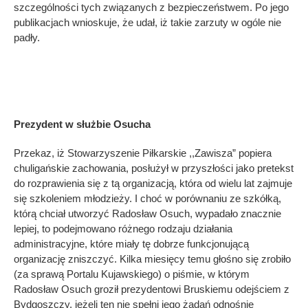
szczególności tych związanych z bezpieczeństwem. Po jego
publikacjach wnioskuje, że udał, iż takie zarzuty w ogóle nie
padły.
Prezydent w służbie Osucha
Przekaz, iż Stowarzyszenie Piłkarskie ,,Zawisza” popiera
chuligańskie zachowania, posłużył w przyszłości jako pretekst
do rozprawienia się z tą organizacją, która od wielu lat zajmuje
się szkoleniem młodzieży. I choć w porównaniu ze szkółką,
którą chciał utworzyć Radosław Osuch, wypadało znacznie
lepiej, to podejmowano różnego rodzaju działania
administracyjne, które miały tę dobrze funkcjonującą
organizację zniszczyć. Kilka miesięcy temu głośno się zrobiło
(za sprawą Portalu Kujawskiego) o piśmie, w którym
Radosław Osuch groził prezydentowi Bruskiemu odejściem z
Bydgoszczy, jeżeli ten nie spełni jego żądań odnośnie