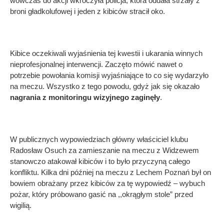
wówczas do akcji wkroczyła policja, która oddała strzały z
broni gładkolufowej i jeden z kibiców stracił oko.
Kibice oczekiwali wyjaśnienia tej kwestii i ukarania winnych
nieprofesjonalnej interwencji. Zaczęto mówić nawet o
potrzebie powołania komisji wyjaśniające to co się wydarzyło
na meczu. Wszystko z tego powodu, gdyż jak się okazało
nagrania z monitoringu wizyjnego zaginęły
.
W publicznych wypowiedziach główny właściciel klubu
Radosław Osuch za zamieszanie na meczu z Widzewem
stanowczo atakował kibiców i to było przyczyną całego
konfliktu. Kilka dni później na meczu z Lechem Poznań był on
bowiem obrażany przez kibiców za tę wypowiedź – wybuch
pożar, który próbowano gasić na ,,okrągłym stole” przed
wigilią.