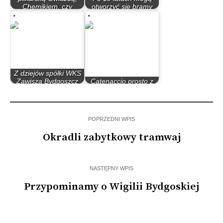
Chemikiem, czy
otworzyć się bramy
Goplanią?
Ekstraklasy
Z dziejów spółki WKS
Zawisza Bydgoszcz
Catenaccio prosto z
SA
Włoch III
POPRZEDNI WPIS
Okradli zabytkowy tramwaj
NASTĘPNY WPIS
Przypominamy o Wigilii Bydgoskiej