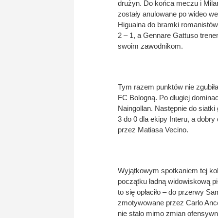
drużyn. Do końca meczu i Milan
zostały anulowane po wideo we
Higuaina do bramki romanistów 
2 – 1, a Gennare Gattuso tren
swoim zawodnikom.
Tym razem punktów nie zgubiła 
FC Bologną. Po długiej dominac
Naingollan. Następnie do siatki
3 do 0 dla ekipy Interu, a dobry
przez Matiasa Vecino.
Wyjątkowym spotkaniem tej kol
początku ładną widowiskową piłk
to się opłaciło – do przerwy Sam
zmotywowane przez Carlo Ancelo
nie stało mimo zmian ofensywn