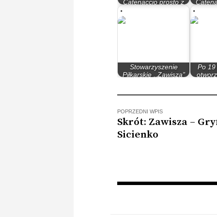
Catenaccio prosto z
Catena
Włoch II
Stowarzyszenie
Po 19
Piłkarskie ,,Zawisza”
otworz
przedstawia…
Ek
POPRZEDNI WPIS
Skrót: Zawisza – Gry
Sicienko