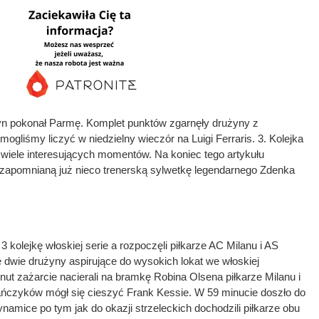
yn pokonał Parmę. Komplet punktów zgarnęły drużyny z
ogliśmy liczyć w niedzielny wieczór na Luigi Ferraris. 3. Kolejka
a wiele interesujących momentów. Na koniec tego artykułu
zapomnianą już nieco trenerską sylwetkę legendarnego Zdenka
kolejkę włoskiej serie a rozpoczęli piłkarze AC Milanu i AS
 dwie drużyny aspirujące do wysokich lokat we włoskiej
nut zażarcie nacierali na bramkę Robina Olsena piłkarze Milanu i
lańczyków mógł się cieszyć Frank Kessie. W 59 minucie doszło do
amice po tym jak do okazji strzeleckich dochodzili piłkarze obu