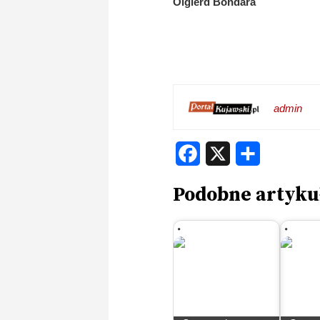
Olgierd Bondara
admin
Facebook
X
Share
Podobne artyku