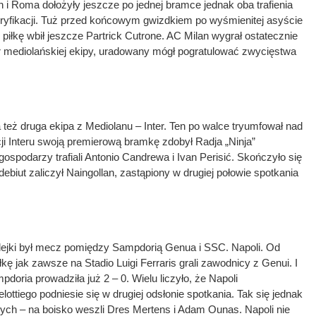
 i Roma dołożyły jeszcze po jednej bramce jednak oba trafienia
ryfikacji. Tuż przed końcowym gwizdkiem po wyśmienitej asyście
piłkę wbił jeszcze Partrick Cutrone. AC Milan wygrał ostatecznie
er mediolańskiej ekipy, uradowany mógł pogratulować zwycięstwa
też druga ekipa z Mediolanu – Inter. Ten po walce tryumfował nad
ji Interu swoją premierową bramkę zdobył Radja „Ninja”
 gospodarzy trafiali Antonio Candrewa i Ivan Perisić. Skończyło się
 debiut zaliczył Naingollan, zastąpiony w drugiej połowie spotkania
ejki był mecz pomiędzy Sampdorią Genua i SSC. Napoli. Od
ę jak zawsze na Stadio Luigi Ferraris grali zawodnicy z Genui. I
pdoria prowadziła już 2 – 0. Wielu liczyło, że Napoli
ttiego podniesie się w drugiej odsłonie spotkania. Tak się jednak
ych – na boisko weszli Dres Mertens i Adam Ounas. Napoli nie