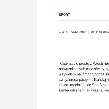
SPORT
6 WRZEŚNIA 2018
AUTOR
AD
„Catenaccio prosto z Włoch” je
najważniejszych meczów, typy,
pisywałem na łamach portalu na
swoją drugą pasję – piłkarską l
kibica, mediolańskie San Siro,
Bentegodi znam jak własną kie