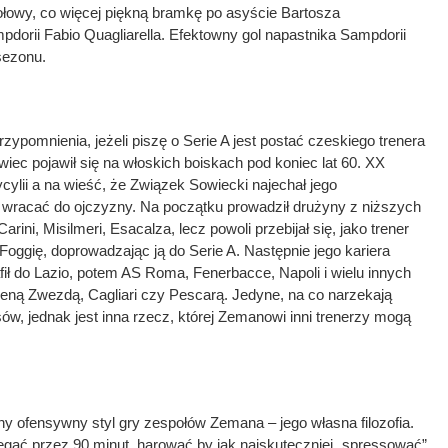
połowy, co więcej piękną bramkę po asyście Bartosza
dorii Fabio Quagliarella. Efektowny gol napastnika Sampdorii
sezonu.
ypomnienia, jeżeli piszę o Serie A jest postać czeskiego trenera
ec pojawił się na włoskich boiskach pod koniec lat 60. XX
cylii a na wieść, że Związek Sowiecki najechał jego
 wracać do ojczyzny. Na początku prowadził drużyny z niższych
Carini, Misilmeri, Esacalza, lecz powoli przebijał się, jako trener
Foggię, doprowadzając ją do Serie A. Następnie jego kariera
fił do Lazio, potem AS Roma, Fenerbacce, Napoli i wielu innych
weną Zwezdą, Cagliari czy Pescarą. Jedyne, na co narzekają
w, jednak jest inna rzecz, której Zemanowi inni trenerzy mogą
ny ofensywny styl gry zespołów Zemana – jego własna filozofia.
egać przez 90 minut, harować by jak najskuteczniej „spressować”