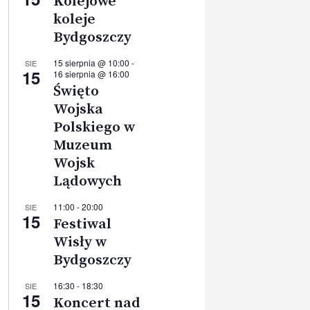
Kolejowe
koleje
Bydgoszczy
15 sierpnia @ 10:00
-
SIE
15
16 sierpnia @ 16:00
Święto
Wojska
Polskiego w
Muzeum
Wojsk
Lądowych
11:00
-
20:00
SIE
15
Festiwal
Wisły w
Bydgoszczy
16:30
-
18:30
SIE
15
Koncert nad