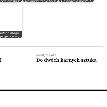
ccio prosto z
Na inauguracje ligi z
Catenaccio prosto z
Włoch
Jagiellonią Białystok
Włoch IV
 latach mogą
yć się bramy
straklasy
NASTĘPNY WPIS
f
Do dwóch karnych sztuka