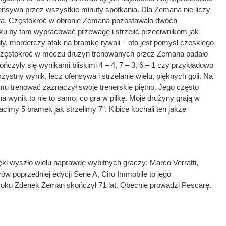
ensywa przez wszystkie minuty spotkania. Dla Zemana nie liczy
ywa. Częstokroć w obronie Zemana pozostawało dwóch
aku by tam wypracować przewagę i strzelić przeciwnikom jak
ły, morderczy atak na bramkę rywali – oto jest pomysł czeskiego
 Częstokroć w meczu drużyn trenowanych przez Zemana padało
kończyły się wynikami bliskimi 4 – 4, 7 – 3, 6 – 1 czy przykładowo
korzystny wynik, lecz ofensywa i strzelanie wielu, pięknych goli. Na
 mu trenować zaznaczył swoje trenerskie piętno. Jego często
a wynik to nie to samo, co gra w piłkę. Moje drużyny grają w
racimy 5 bramek jak strzelimy 7”. Kibice kochali ten jakże
ęki wyszło wielu naprawdę wybitnych graczy: Marco Verratti,
ców poprzedniej edycji Serie A, Ciro Immobile to jego
oku Zdenek Zeman skończył 71 lat. Obecnie prowadzi Pescarę.