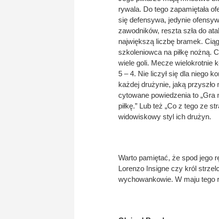
rywala. Do tego zapamiętała of
się defensywa, jedynie ofens
zawodników, reszta szła do at
największą liczbę bramek. Ciąg
szkoleniowca na piłkę nożną.
wiele goli. Mecze wielokrotnie 
5 – 4. Nie liczył się dla niego 
każdej drużynie, jaką przyszło
cytowane powiedzenia to „Gra n
piłkę.” Lub też „Co z tego ze st
widowiskowy styl ich drużyn.
Warto pamiętać, że spod jego r
Lorenzo Insigne czy król strzel
wychowankowie. W maju tego r