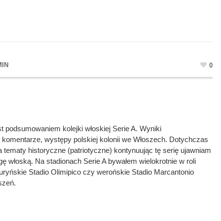
MIN
0
st podsumowaniem kolejki włoskiej Serie A. Wyniki
 komentarze, występy polskiej kolonii we Włoszech. Dotychczas
 tematy historyczne (patriotyczne) kontynuując tę serię ujawniam
igę włoską. Na stadionach Serie A bywałem wielokrotnie w roli
 turyńskie Stadio Olimipico czy werońskie Stadio Marcantonio
szeń.