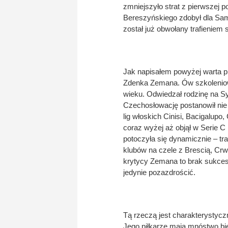
zmniejszyło strat z pierwszej 
Bereszyńskiego zdobył dla Samp
został już obwołany trafieniem 
Jak napisałem powyżej warta prz
Zdenka Zemana. Ów szkoleniowi
wieku. Odwiedzał rodzinę na Sy
Czechosłowację postanowił nie
lig włoskich Cinisi, Bacigalupo, 
coraz wyżej aż objął w Serie C 
potoczyła się dynamicznie – tra
klubów na czele z Brescią, Cr
krytycy Zemana to brak sukcesó
jedynie pozazdrościć.
Tą rzeczą jest charakterystycz
Jego piłkarze mają mnóstwo bi