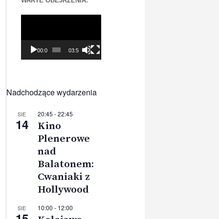
WARTE OBEJRZENIA:
Odtwarzacz
video
00:00
03:56
Nadchodzące wydarzenia
20:45
-
22:45
SIE
14
Kino
Plenerowe
nad
Balatonem:
Cwaniaki z
Hollywood
10:00
-
12:00
SIE
15