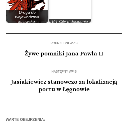
Droga do
województwa
kujawsko-
BiT City II dosięgnie
pomorskiego i…
do Kcyni?
POPRZEDNI WPIS
Żywe pomniki Jana Pawła II
NASTĘPNY WPIS
Jasiakiewicz stanowczo za lokalizacją
portu w Łęgnowie
WARTE OBEJRZENIA: