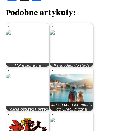
Podobne artykuły:
Pół miliona na
Kandydaci do Rady
inowrocławski sport
Miasta Bydgoszczy
Jakich cen last minute
Policja ostrzega przed
do Grecji można
złodziejami
oczekiwać w…