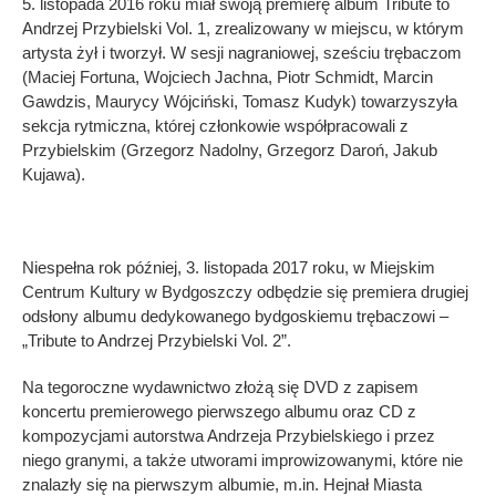
5. listopada 2016 roku miał swoją premierę album Tribute to
Andrzej Przybielski Vol. 1, zrealizowany w miejscu, w którym
artysta żył i tworzył. W sesji nagraniowej, sześciu trębaczom
(Maciej Fortuna, Wojciech Jachna, Piotr Schmidt, Marcin
Gawdzis, Maurycy Wójciński, Tomasz Kudyk) towarzyszyła
sekcja rytmiczna, której członkowie współpracowali z
Przybielskim (Grzegorz Nadolny, Grzegorz Daroń, Jakub
Kujawa).
Niespełna rok później, 3. listopada 2017 roku, w Miejskim
Centrum Kultury w Bydgoszczy odbędzie się premiera drugiej
odsłony albumu dedykowanego bydgoskiemu trębaczowi –
„Tribute to Andrzej Przybielski Vol. 2”.
Na tegoroczne wydawnictwo złożą się DVD z zapisem
koncertu premierowego pierwszego albumu oraz CD z
kompozycjami autorstwa Andrzeja Przybielskiego i przez
niego granymi, a także utworami improwizowanymi, które nie
znalazły się na pierwszym albumie, m.in. Hejnał Miasta