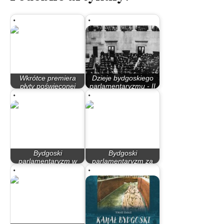
Wkrótce premiera
Dzieje bydgoskiego
płyty poświęconej
parlamentaryzmu - II
pamięci Andrzeja…
Rzeczypospolita
Bydgoski
Bydgoski
parlamentaryzm w
parlamentaryzm za
latach 90
rządów PO – PiS