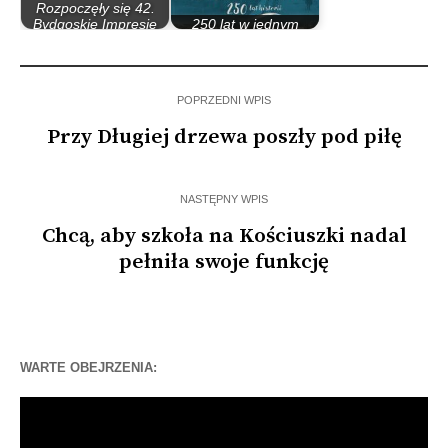
Rozpoczęły się 42.
Bydgoskie Impresje
250 lat w jednym
Muzyczne
albumie
POPRZEDNI WPIS
Przy Długiej drzewa poszły pod piłę
NASTĘPNY WPIS
Chcą, aby szkoła na Kościuszki nadal
pełniła swoje funkcję
WARTE OBEJRZENIA:
Odtwarzacz
video