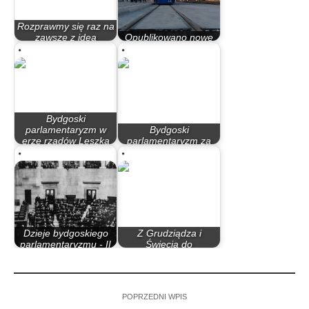
Rozprawmy się raz na
zawsze z ideą
Opublikowano nowe
tramwaju…
rozkłady jazdy
Bydgoski
parlamentaryzm w
Bydgoski
erze rządów Leszka
parlamentaryzm za
Millera…
rządów PO – PiS
Dzieje bydgoskiego
Z Grudziądza i
parlamentaryzmu - II
Świecia do
Rzeczypospolita
Bydgoszczy szybciej…
POPRZEDNI WPIS