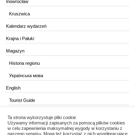
Inowrocław
Kruszwica
Kalendarz wydarzeń
Krajna i Pałuki
Magazyn
Historia regionu
Українська мова
English
Tourist Guide
Ta strona wykorzystuje pliki cookie
KONTAKT
Używamy informacji zapisanych za pomocą plików cookies
w celu zapewnienia maksymalnej wygody w korzystaniu z
redakcja@portalkujawski.pl
naszego serwisu. Mogą też korzystać z nich współpracujące