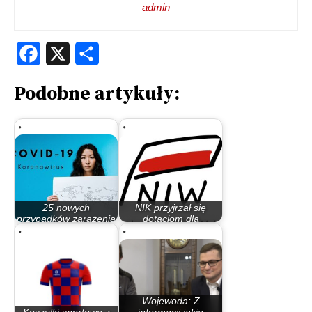
admin
Facebook
X
Share
Podobne artykuły:
25 nowych
NIK przyjrzał się
przypadków zarażenia
dotacjom dla
koronawirusem
organizacji…
Wojewoda: Z