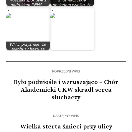
Koszulki sportowe z
informacji jakie
nadrukiem PEHA –
posiadam wynika, że
skuteczny…
ten…
WITD przyznaje, że
autobusy Irexu są
bardziej…
Orlik razy pięć
POPRZEDNI WPIS
Było podniośle i wzruszająco – Chór
Akademicki UKW skradł serca
słuchaczy
NASTĘPNY WPIS
Wielka sterta śmieci przy ulicy