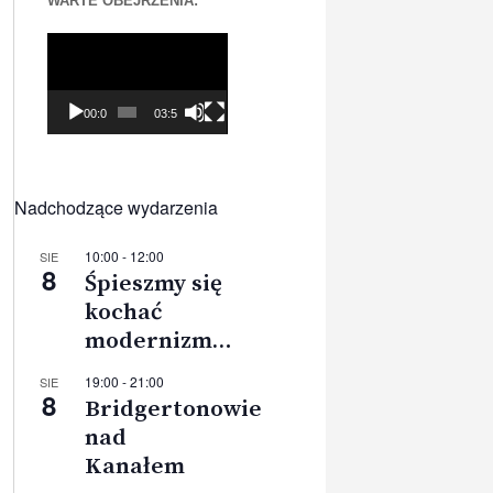
WARTE OBEJRZENIA:
Odtwarzacz
video
00:00
03:56
Nadchodzące wydarzenia
10:00
-
12:00
SIE
8
Śpieszmy się
kochać
modernizm…
19:00
-
21:00
SIE
8
Bridgertonowie
nad
Kanałem