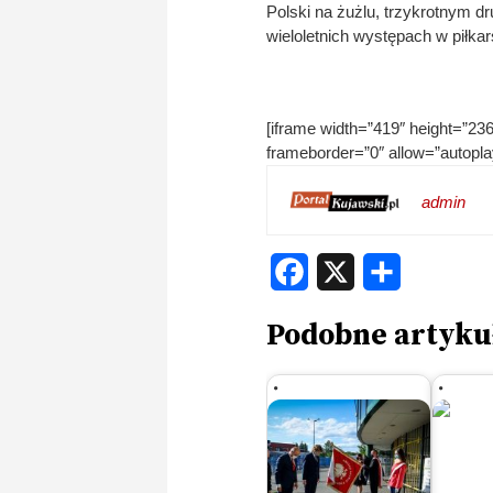
Polski na żużlu, trzykrotnym d
wieloletnich występach w piłkars
[iframe width=”419″ height=”
frameborder=”0″ allow=”autoplay
admin
Facebook
X
Share
Podobne artyku