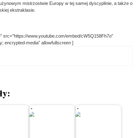
rużynowym mistrzostwie Europy w tej samej dyscyplinie, a także o
kiej ekstraklasie.
236″ src=”https://www.youtube.com/embed/cW5Q158Fh7o”
; encrypted-media” allowfullscreen ]
ły: