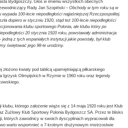
asta Bydgoszczy. Głos w imieniu wszystkich obecnych
zewodniczący Rady Jan Szopiński –
Obchody w tym roku są w
wypada 100-lecie niepodległości najjaśniejszej Rzeczpospolitej.
ła dopiero w styczniu 1920, stąd też 100-lecie niepodległości
cjonowania klubu sportowego Polonia, ale klubu który po
epodległości 20 stycznia 1920 roku, powstawały administracja
– jedną z tych wspaniałych instytucji jakie powstały, był klub
emy świętować jego 98-te urodziny.
j złożono kwiaty pod tablicą upamiętniającą piłkarskiego
ka Igrzysk Olimpijskich w Rzymie w 1960 roku oraz legendy
rkowskiego.
 klubu, którego założenie wiąże się z 14 maja 1920 roku jest Klub
raz Żużlowy Klub Sportowy Polonia Bydgoszcz SA. Przez te blisko
kcji, których zawodnicy w swoich dyscyplinach wypracowali dla
owo warto wspomnieć o 7-krotnym drużynowym mistrzostwie