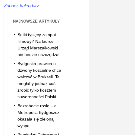
Zobacz kalendarz
NAJNOWSZE ARTYKUŁY
Setki tysięcy za spot
filmowy? Na laurce
Urząd Marszałkowski
nie będzie oszczędzał
Bydgoska prawica o
dzwony kościelne chce
walczyć w Brukseli. Ta
mogłaby jednak coś
zrobić tylko kosztem
suwerenności Polski
Bezrobocie rosło – a
Metropolia Bydgoszcz
okazała się zieloną
wyspą
Pomiędzy Dobrczem i