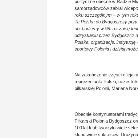
polityczne obecne w Radzie Mi
samorządowców zabrał wicepr
roku szczególnym – w tym roku 
Ta Polska do Bydgoszczy przysz
obchodzimy w 98. rocznicę funk
odzyskaniu przez Bydgoszcz ni
Polska, organizacje, instytucję 
sportowy Polonia i dzisiaj moż
Na zakończenie części oficjalne
reprezentanta Polski, uczestni
piłkarskiej Polonii, Mariana No
Obecnie kontynuatorami tradycji
Piłkarski Polonia Bydgoszcz o
100 lat klub tworzyło wiele se
klubu wiele sukcesów. Drużyn