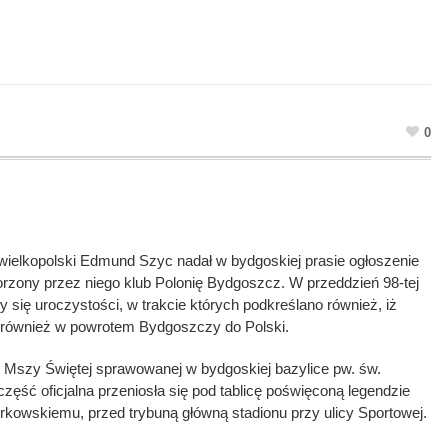
0
wielkopolski Edmund Szyc nadał w bydgoskiej prasie ogłoszenie
orzony przez niego klub Polonię Bydgoszcz. W przeddzień 98-tej
 się uroczystości, w trakcie których podkreślano również, iż
ę również w powrotem Bydgoszczy do Polski.
d Mszy Świętej sprawowanej w bydgoskiej bazylice pw. św.
zęść oficjalna przeniosła się pod tablicę poświęconą legendzie
Norkowskiemu, przed trybuną główną stadionu przy ulicy Sportowej.