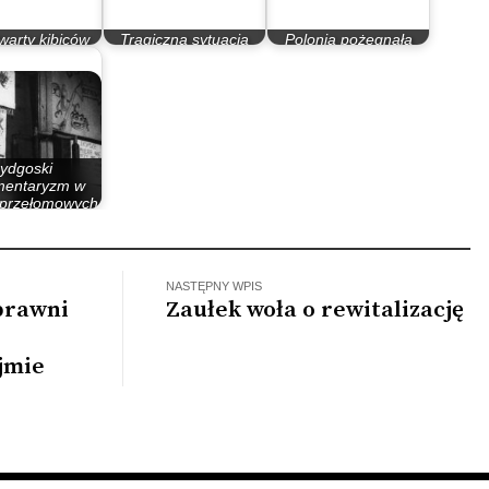
twarty kibiców
Tragiczna sytuacja
Polonia pożegnała
ii Bydgoszcz
bydgoskiego żużla
,,małego wojownika”
ydgoski
mentaryzm w
 przełomowych
lat 80.
NASTĘPNY WPIS
prawni
Zaułek woła o rewitalizację
jmie