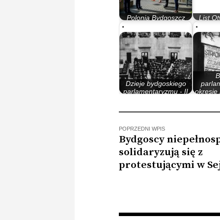
Polonia Bydgoszcz
List O
świętuje stulecie
Polon
B
Dzieje bydgoskiego
parla
parlamentaryzmu - II
okresie
Rzeczypospolita
POPRZEDNI WPIS
Bydgoscy niepełnos
solidaryzują się z
protestującymi w Se