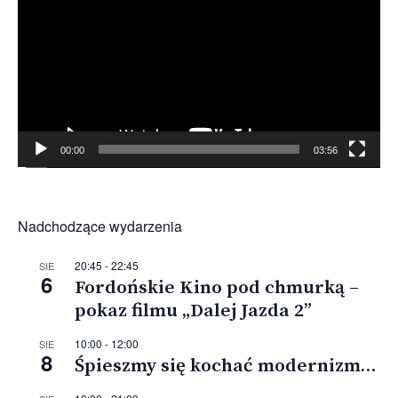
00:00
03:56
Nadchodzące wydarzenia
20:45
-
22:45
SIE
6
Fordońskie Kino pod chmurką –
pokaz filmu „Dalej Jazda 2”
10:00
-
12:00
SIE
8
Śpieszmy się kochać modernizm…