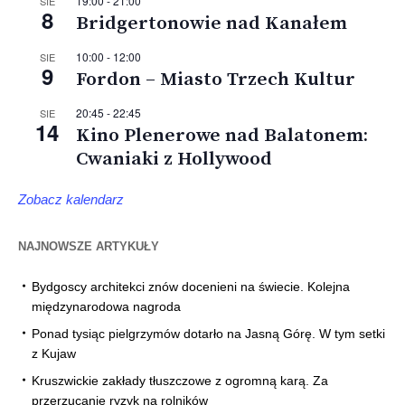
19:00
-
21:00
SIE
8
Bridgertonowie nad Kanałem
10:00
-
12:00
SIE
9
Fordon – Miasto Trzech Kultur
20:45
-
22:45
SIE
14
Kino Plenerowe nad Balatonem:
Cwaniaki z Hollywood
Zobacz kalendarz
NAJNOWSZE ARTYKUŁY
Bydgoscy architekci znów docenieni na świecie. Kolejna
międzynarodowa nagroda
Ponad tysiąc pielgrzymów dotarło na Jasną Górę. W tym setki
z Kujaw
Kruszwickie zakłady tłuszczowe z ogromną karą. Za
przerzucanie ryzyk na rolników