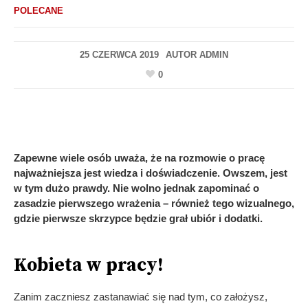
POLECANE
25 CZERWCA 2019
AUTOR
ADMIN
0
AK
IĘ
BRAĆ
Zapewne wiele osób uważa, że na rozmowie o pracę
najważniejsza jest wiedza i doświadczenie. Owszem, jest
A
w tym dużo prawdy. Nie wolno jednak zapominać o
zasadzie pierwszego wrażenia – również tego wizualnego,
OZMOWĘ
gdzie pierwsze skrzypce będzie grał ubiór i dodatki.
Kobieta w pracy!
RACĘ?
Zanim zaczniesz zastanawiać się nad tym, co założysz,