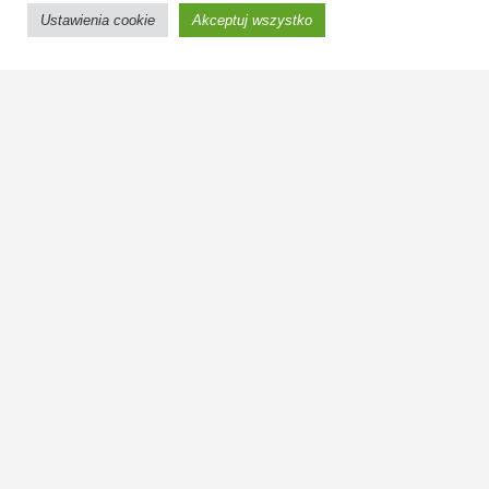
znaczące, na pasie jezdni, co ma przede wszystkim jako fizycz
Ustawienia cookie
Akceptuj wszystko
przeszkoda, wymuszać na kierujących zwolnienie. Na ulicy
Focha torowiska położone są na wewnętrznych pasach ruchu,
przez co wsiadając lub wysiadając w tramwaju musimy przejść
po zewnętrznej jezdni.