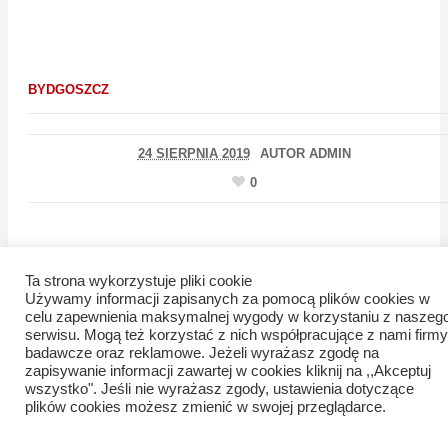
BYDGOSZCZ
24 SIERPNIA 2019
AUTOR
ADMIN
0
Ta strona wykorzystuje pliki cookie
Używamy informacji zapisanych za pomocą plików cookies w
O tym, że to już prace wykończeniowe, przy budowie pierwsze
celu zapewnienia maksymalnej wygody w korzystaniu z naszeg
w Bydgoszczy przystanku tramwajowego wiedeńskiego,
serwisu. Mogą też korzystać z nich współpracujące z nami firmy
wskazuje fakt, iż fizycznie konstrukcja przy ulicy Focha już
badawcze oraz reklamowe. Jeżeli wyrażasz zgodę na
funkcjonuje, co więcej, pojazdy jadące północnym pasem po ni
zapisywanie informacji zawartej w cookies kliknij na ,,Akceptuj
wszystko". Jeśli nie wyrażasz zgody, ustawienia dotyczące
się poruszają.
plików cookies możesz zmienić w swojej przeglądarce.
W ostatnich tygodniach zbudowano podwyższenie, dość