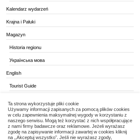
Kalendarz wydarzeń
Krajna i Pałuki
Magazyn
Historia regionu
Українська мова
English
Tourist Guide
Ta strona wykorzystuje pliki cookie
KONTAKT
Używamy informacji zapisanych za pomocą plików cookies
w celu zapewnienia maksymalnej wygody w korzystaniu z
redakcja@portalkujawski.pl
naszego serwisu. Mogą też korzystać z nich współpracujące
z nami firmy badawcze oraz reklamowe. Jeżeli wyrażasz
Redakcja
zgodę na zapisywanie informacji zawartej w cookies kliknij
na ,,Akceptuj wszystko". Jeśli nie wyrażasz zgody,