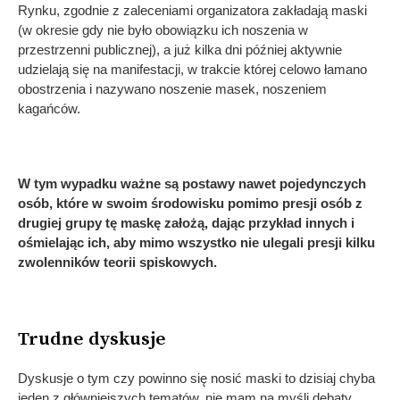
Rynku, zgodnie z zaleceniami organizatora zakładają maski
(w okresie gdy nie było obowiązku ich noszenia w
przestrzenni publicznej), a już kilka dni później aktywnie
udzielają się na manifestacji, w trakcie której celowo łamano
obostrzenia i nazywano noszenie masek, noszeniem
kagańców.
W tym wypadku ważne są postawy nawet pojedynczych
osób, które w swoim środowisku pomimo presji osób z
drugiej grupy tę maskę założą, dając przykład innych i
ośmielając ich, aby mimo wszystko nie ulegali presji kilku
zwolenników teorii spiskowych.
Trudne dyskusje
Dyskusje o tym czy powinno się nosić maski to dzisiaj chyba
jeden z główniejszych tematów, nie mam na myśli debaty