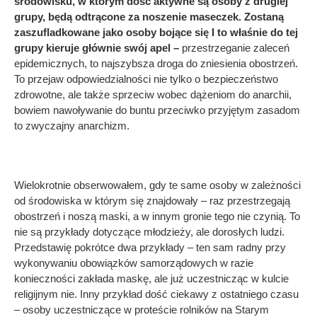
środowisku, w którym dość aktywne są osoby z drugiej
grupy, będą odtrącone za noszenie maseczek. Zostaną
zaszufladkowane jako osoby bojące się I to właśnie do tej
grupy kieruje głównie swój apel –
przestrzeganie zaleceń
epidemicznych, to najszybsza droga do zniesienia obostrzeń.
To przejaw odpowiedzialności nie tylko o bezpieczeństwo
zdrowotne, ale także sprzeciw wobec dążeniom do anarchii,
bowiem nawoływanie do buntu przeciwko przyjętym zasadom
to zwyczajny anarchizm.
Wielokrotnie obserwowałem, gdy te same osoby w zależności
od środowiska w którym się znajdowały – raz przestrzegają
obostrzeń i noszą maski, a w innym gronie tego nie czynią. To
nie są przykłady dotyczące młodzieży, ale dorosłych ludzi.
Przedstawię pokrótce dwa przykłady – ten sam radny przy
wykonywaniu obowiązków samorządowych w razie
konieczności zakłada maskę, ale już uczestnicząc w kulcie
religijnym nie. Inny przykład dość ciekawy z ostatniego czasu
– osoby uczestniczące w proteście rolników na Starym