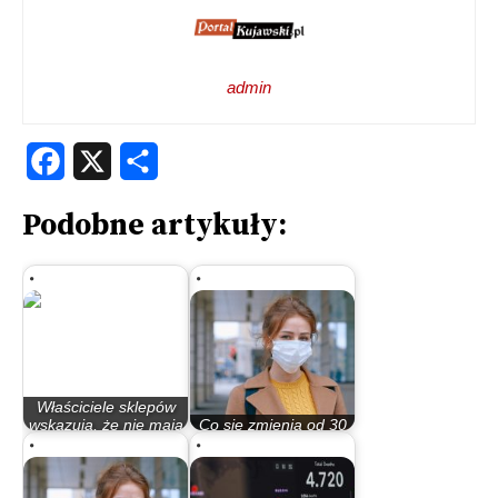
admin
Facebook
X
Share
Podobne artykuły:
Właściciele sklepów
wskazują, że nie mają
Co się zmienia od 30
jak…
maja?