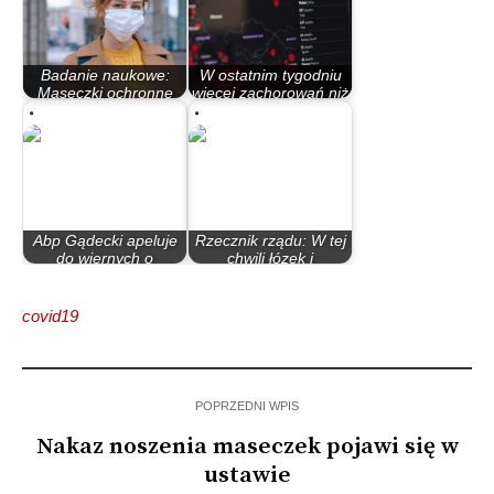
Badanie naukowe:
W ostatnim tygodniu
Maseczki ochronne
więcej zachorowań niż
mogą zwiększać…
przez cały…
Abp Gądecki apeluje
Rzecznik rządu: W tej
do wiernych o
chwili łózek i
zakrywanie ust i…
respiratorów…
covid19
POPRZEDNI WPIS
Nakaz noszenia maseczek pojawi się w
ustawie