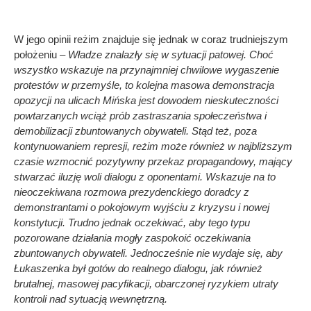
W jego opinii reżim znajduje się jednak w coraz trudniejszym
położeniu –
Władze znalazły się w sytuacji patowej. Choć
wszystko wskazuje na przynajmniej chwilowe wygaszenie
protestów w przemyśle, to kolejna masowa demonstracja
opozycji na ulicach Mińska jest dowodem nieskuteczności
powtarzanych wciąż prób zastraszania społeczeństwa i
demobilizacji zbuntowanych obywateli. Stąd też, poza
kontynuowaniem represji, reżim może również w najbliższym
czasie wzmocnić pozytywny przekaz propagandowy, mający
stwarzać iluzję woli dialogu z oponentami. Wskazuje na to
nieoczekiwana rozmowa prezydenckiego doradcy z
demonstrantami o pokojowym wyjściu z kryzysu i nowej
konstytucji. Trudno jednak oczekiwać, aby tego typu
pozorowane działania mogły zaspokoić oczekiwania
zbuntowanych obywateli. Jednocześnie nie wydaje się, aby
Łukaszenka był gotów do realnego dialogu, jak również
brutalnej, masowej pacyfikacji, obarczonej ryzykiem utraty
kontroli nad sytuacją wewnętrzną.