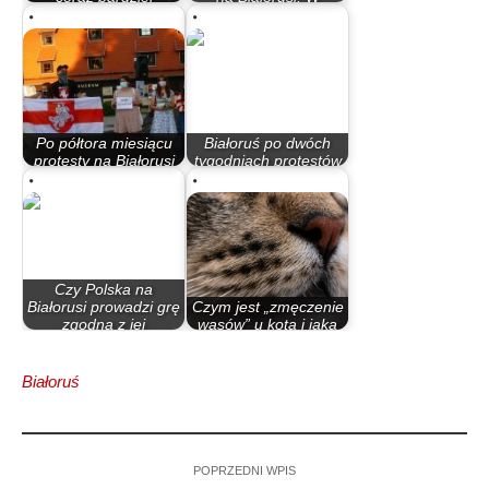
zdecydowany na…
Polsce…
Po półtora miesiącu
Białoruś po dwóch
protesty na Białorusi
tygodniach protestów
nie…
(raport)
Czy Polska na
Białorusi prowadzi grę
Czym jest „zmęczenie
zgodną z jej
wąsów” u kota i jaką
interesem?
miskę…
Białoruś
POPRZEDNI WPIS