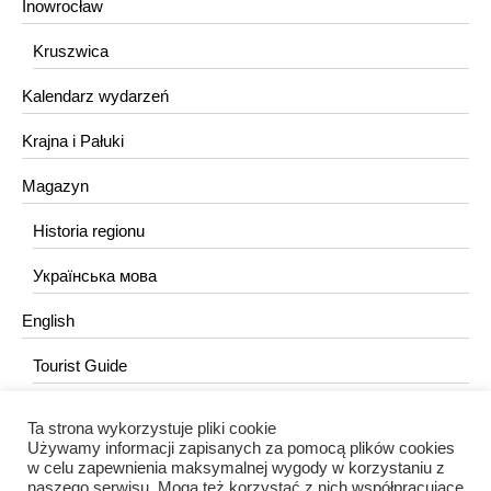
Inowrocław
Kruszwica
Kalendarz wydarzeń
Krajna i Pałuki
Magazyn
Historia regionu
Українська мова
English
Tourist Guide
Ta strona wykorzystuje pliki cookie
KONTAKT
Używamy informacji zapisanych za pomocą plików cookies
w celu zapewnienia maksymalnej wygody w korzystaniu z
redakcja@portalkujawski.pl
naszego serwisu. Mogą też korzystać z nich współpracujące