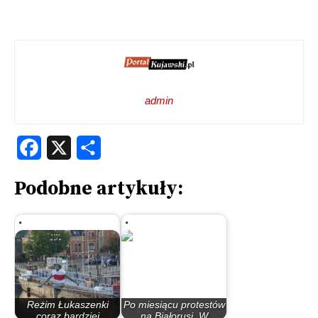
admin
Facebook
X
Share
Podobne artykuły:
Reżim Łukaszenki
Po miesiącu protestów
coraz bardziej
na Białorusi. W