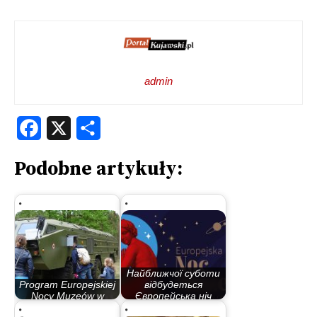
admin
Facebook
X
Share
Podobne artykuły:
Найближчої суботи
Program Europejskiej
відбудеться
Nocy Muzeów w
Європейська ніч
Bydgoszczy
музеїв…