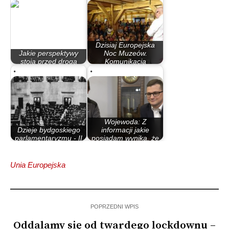
Dzisiaj Europejska
Jakie perspektywy
Noc Muzeów.
stoją przed drogą
Komunikacja
krajową nr 25?
miejska…
Wojewoda: Z
Dzieje bydgoskiego
informacji jakie
parlamentaryzmu - II
posiadam wynika, że
Rzeczypospolita
ten…
Unia Europejska
POPRZEDNI WPIS
Oddalamy się od twardego lockdownu –