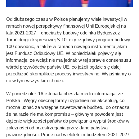
Od dłuższego czasu w Polsce planujemy wiele inwestycji w
ramach nowej perspektywy finansowej Unii Europejskiej na
lata 2021-2027 – chociażby budowę odcinka Bydgoszcz –
Toruń drogi ekspresowej S-10, czy rządowy program budowy
100 obwodnic, a także w ramach nowego instrumentu jakim
jest Fundusz Odbudowy UE. W poniedziałek pojawiły się
informację, że wciąż nie ma jednak w tej sprawie consensusu
wśród przywódców państw UE, co jeżeli będzie się dalej
przedłużać skomplikuje procesy inwestycyjne. Wyjaśniamy o
co w tym wszystkim chodzi.
W poniedziałek 16 listopada obeszła media informacja, że
Polska i Węgry obecnej formy uzgodnień nie akceptują, co
można uznać za wstępne zawetowanie budżetu, co oznacza,
że na razie nie ma kompromisu – głównym powodem jest
dążenie większości państw do powiązania wypłat środków w
zależności od przestrzegania przez dane państwa
praworządności. Prace nad wieloletnim budżetem 2021-2027