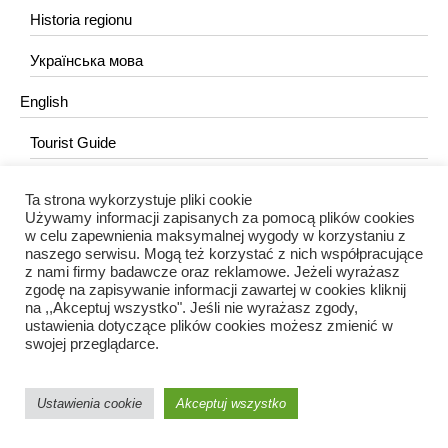
Historia regionu
Українська мова
English
Tourist Guide
Ta strona wykorzystuje pliki cookie
KONTAKT
Używamy informacji zapisanych za pomocą plików cookies
w celu zapewnienia maksymalnej wygody w korzystaniu z
redakcja@portalkujawski.pl
naszego serwisu. Mogą też korzystać z nich współpracujące
z nami firmy badawcze oraz reklamowe. Jeżeli wyrażasz
Redakcja
zgodę na zapisywanie informacji zawartej w cookies kliknij
na ,,Akceptuj wszystko". Jeśli nie wyrażasz zgody,
ustawienia dotyczące plików cookies możesz zmienić w
swojej przeglądarce.
Ustawienia cookie
Akceptuj wszystko
Portal Kujawski © 2024 / Wszelkie prawa zastrzeżone.