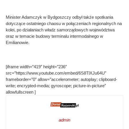
Minister Adamczyk w Bydgoszczy odbył także spotkania
dotyczące ostatniego chaosu w połączeniach regionalnych na
kolei, po działaniach władz samorządowych województwa
oraz w temacie budowy terminalu intermodalnego w
Emilianowie.
[iframe width=”419″ height=”236″
src=”https://www.youtube.com/embed/6S8TlXJu64U”
frameborder=”0″ allow=”accelerometer; autoplay; clipboard-
write; encrypted-media; gyroscope; picture-in-picture”
allowfullscreen ]
admin