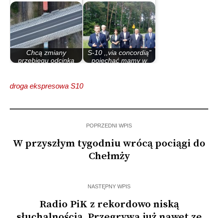
Chcą zmiany
S-10 ,,via concordią”
przebiegu odcinka
pojechać mamy w
drogi S-10 żeby…
2025 roku
droga ekspresowa S10
POPRZEDNI WPIS
W przyszłym tygodniu wrócą pociągi do
Chełmży
NASTĘPNY WPIS
Radio PiK z rekordowo niską
słuchalnością. Przegrywa już nawet ze