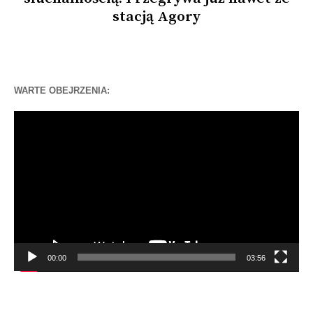
stacją Agory
WARTE OBEJRZENIA:
Odtwarzacz
video
00:00
03:56