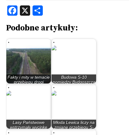
Facebook
X
Share
Podobne artykuły:
Fakty i mity w temacie
Budowa S-10
przebiegu drogi
pomiędzy Bydgoszczą
ekspresowej S-10
i Toruniem z…
Lasy Państwowe
Młoda Lewica liczy na
wstrzymały wycinkę
zmianę przebiegu S-
drzew pod budowę…
10.…