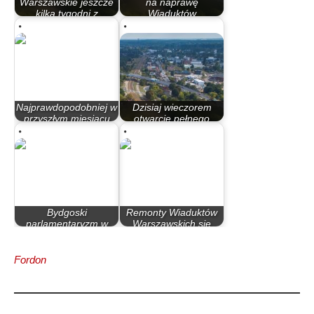
Warszawskie jeszcze
na naprawę
kilka tygodni z
Wiaduktów
utrudnieniami
Warszawskich
Najprawdopodobniej w
Dzisiaj wieczorem
przyszłym miesiącu
otwarcie pełnego
po…
ruchu po…
Bydgoski
Remonty Wiaduktów
parlamentaryzm w
Warszawskich się
latach 90
zakończyły, ale…
Fordon