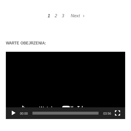
1
2
3
Next
WARTE OBEJRZENIA:
Odtwarzacz
video
00:00
03:56