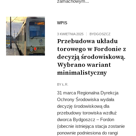
zamachowym...
Fot: Bogdan Cupa /
WPIS
PKP PLK
3 KWIETNIA 2025
BYDGOSZCZ
Przebudowa układu
torowego w Fordonie z
decyzją środowiskową.
Wybrano wariant
minimalistyczny
BY
Ł.R.
31 marca Regionalna Dyrekcja
Ochrony Środowiska wydała
decyzję środowiskową dla
przebudowy torowiska wzdłuż
dworca Bydgoszcz – Fordon
(obecnie istniejąca stacja zostanie
ponownie podniesiona do rangi