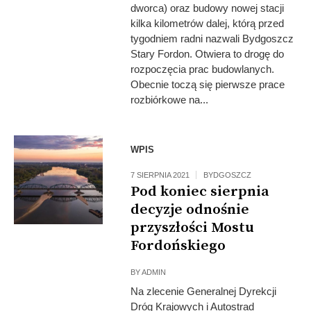
dworca) oraz budowy nowej stacji
kilka kilometrów dalej, którą przed
tygodniem radni nazwali Bydgoszcz
Stary Fordon. Otwiera to drogę do
rozpoczęcia prac budowlanych.
Obecnie toczą się pierwsze prace
rozbiórkowe na...
WPIS
7 SIERPNIA 2021
BYDGOSZCZ
Pod koniec sierpnia
decyzje odnośnie
przyszłości Mostu
Fordońskiego
BY
ADMIN
Na zlecenie Generalnej Dyrekcji
Dróg Krajowych i Autostrad