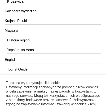
Kruszwica
Kalendarz wydarzeń
Krajna i Pałuki
Magazyn
Historia regionu
Українська мова
English
Tourist Guide
Ta strona wykorzystuje pliki cookie
KONTAKT
Używamy informacji zapisanych za pomocą plików cookies
w celu zapewnienia maksymalnej wygody w korzystaniu z
redakcja@portalkujawski.pl
naszego serwisu. Mogą też korzystać z nich współpracujące
z nami firmy badawcze oraz reklamowe. Jeżeli wyrażasz
Redakcja
zgodę na zapisywanie informacji zawartej w cookies kliknij