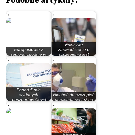
Podobne artykuły:
Fałszywe
Europosłowie z
zaświadczenie o
regionu zgodnie w
szczepieniu jest
temacie mitycznych…
bezwartościowe
Ponad 5 mln
wydanych
Niechęć do szczepień
,,paszportów Covid-
przekłada się też na
owych"
inne…