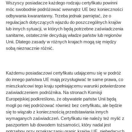
Wszyscy posiadacze każdego rodzaju certyfikatu powinni
móc swobodnie podróżować wewnątrz UE bez konieczności
odbywania kwarantanny. Trzeba jednak pamiętać, że o
regulacjach dotyczących wjazdu do poszczególnych krajów
lub innych sytuacji, w których będą potrzebne zaświadczenia
sanitarne, ostatecznie decydują władze państw lub regionów
Unii. Dlatego zasady w różnych krajach mogą się między
sobą nieznacznie różnić.
Każdemu posiadaczowi certyfikatu udającemu się w podróż
do innego państwa UE mają przysługiwać te same prawa, co
mieszkańcowi tego kraju spełniającemu warunki potwierdzone
zaświadczeniem podróżnika. Na stronach Komisji
Europejskiej podkreślono, że obywatele państw Unii będą
mogli po niej podróżować również bez certyfikatu, ale będzie
się to wiązało z koniecznością przedstawiania innych
wymaganych zaświadczeń. Certyfikatu nie należy też mylić z
paszportem lub dowodem tożsamości, który nadal jest
potrzebny przy przekraczaniu granic krajów UE, niebędących