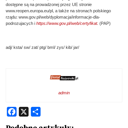
dostępne są na prowadzonej przez UE stronie
www.reopen.europa.eu/pl, a także na stronach polskiego
rządu: www.gov.pl/web/dyplomacja/informacje-dla-
podrozujacych i
https://www.gov.pl/web/certyfikat.
(PAP)
adj/ ksta/ sw/ zat/ ptg/ bml/ zys/ kib/ jar/
admin
Facebook
X
Share