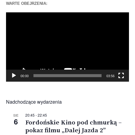
WARTE OBEJRZENIA:
Odtwarzacz
video
00:00
03:56
Nadchodzące wydarzenia
20:45
-
22:45
SIE
6
Fordońskie Kino pod chmurką –
pokaz filmu „Dalej Jazda 2”