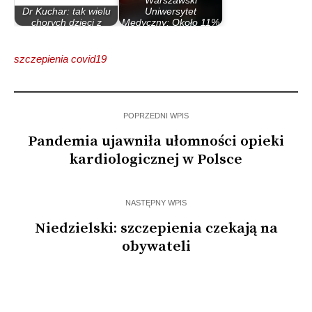
Warszawski
Dr Kuchar: tak wielu
Uniwersytet
chorych dzieci z
Medyczny: Około 11%
powodu…
Polaków…
szczepienia covid19
POPRZEDNI WPIS
Pandemia ujawniła ułomności opieki
kardiologicznej w Polsce
NASTĘPNY WPIS
Niedzielski: szczepienia czekają na
obywateli