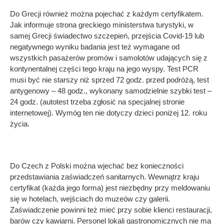
Do Grecji również można pojechać z każdym certyfikatem.
Jak informuje strona greckiego ministerstwa turystyki, w
samej Grecji świadectwo szczepień, przejścia Covid-19 lub
negatywnego wyniku badania jest też wymagane od
wszystkich pasażerów promów i samolotów udających się z
kontynentalnej części tego kraju na jego wyspy. Test PCR
musi być nie starszy niż sprzed 72 godz. przed podróżą, test
antygenowy – 48 godz., wykonany samodzielnie szybki test –
24 godz. (autotest trzeba zgłosić na specjalnej stronie
internetowej). Wymóg ten nie dotyczy dzieci poniżej 12. roku
życia.
Do Czech z Polski można wjechać bez konieczności
przedstawiania zaświadczeń sanitarnych. Wewnątrz kraju
certyfikat (każda jego forma) jest niezbędny przy meldowaniu
się w hotelach, wejściach do muzeów czy galerii.
Zaświadczenie powinni też mieć przy sobie klienci restauracji,
barów czy kawiarni. Personel lokali gastronomicznych nie ma