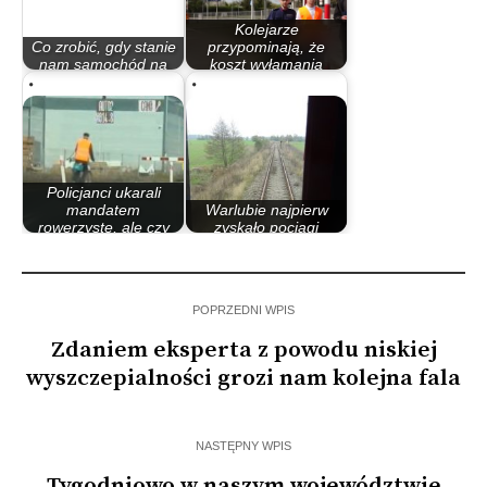
Kolejarze
Co zrobić, gdy stanie
przypominają, że
nam samochód na
koszt wyłamania
przejściu…
rogatki…
Policjanci ukarali
mandatem
Warlubie najpierw
rowerzystę, ale czy
zyskało pociągi
sami…
Intercity, teraz straciło
POPRZEDNI WPIS
Zdaniem eksperta z powodu niskiej
wyszczepialności grozi nam kolejna fala
NASTĘPNY WPIS
Tygodniowo w naszym województwie