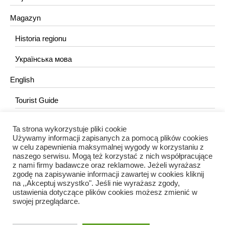
Magazyn
Historia regionu
Українська мова
English
Tourist Guide
Ta strona wykorzystuje pliki cookie
KONTAKT
Używamy informacji zapisanych za pomocą plików cookies
w celu zapewnienia maksymalnej wygody w korzystaniu z
redakcja@portalkujawski.pl
naszego serwisu. Mogą też korzystać z nich współpracujące
z nami firmy badawcze oraz reklamowe. Jeżeli wyrażasz
Redakcja
zgodę na zapisywanie informacji zawartej w cookies kliknij
na ,,Akceptuj wszystko". Jeśli nie wyrażasz zgody,
ustawienia dotyczące plików cookies możesz zmienić w
swojej przeglądarce.