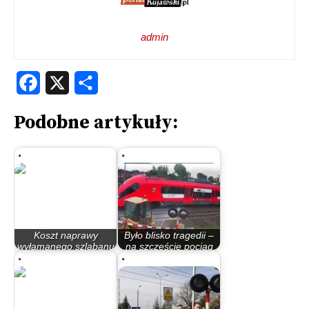
admin
Facebook
X
Share
Podobne artykuły:
Koszt naprawy
Było blisko tragedii –
wyłamanego szlabanu
na szczęście pociąg
to tylko 36 zł. To…
jechał…