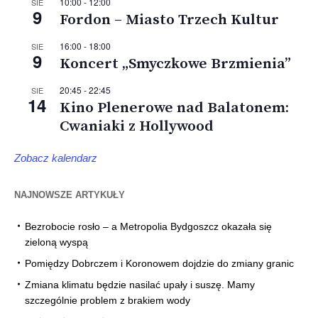
10:00
-
12:00
SIE
9
Fordon – Miasto Trzech Kultur
16:00
-
18:00
SIE
9
Koncert „Smyczkowe Brzmienia”
20:45
-
22:45
SIE
14
Kino Plenerowe nad Balatonem:
Cwaniaki z Hollywood
Zobacz kalendarz
NAJNOWSZE ARTYKUŁY
Bezrobocie rosło – a Metropolia Bydgoszcz okazała się
zieloną wyspą
Pomiędzy Dobrczem i Koronowem dojdzie do zmiany granic
Zmiana klimatu będzie nasilać upały i suszę. Mamy
szczególnie problem z brakiem wody