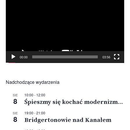
video
00:00
03:56
Nadchodzące wydarzenia
10:00
-
12:00
SIE
8
Śpieszmy się kochać modernizm…
19:00
-
21:00
SIE
8
Bridgertonowie nad Kanałem