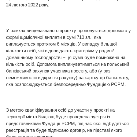
24 лютого 2022 року.
У рамках вищеназваного проєкту пропонується допомога у
формі щомісячної виплати в сумі 710 зл., яка
виплачується протягом 6 місяців. У випадку більшої
кількости осіб, які відповідають критеріям у родині/
домашньому господарстві – ця сума буде помножена на
кількість осіб. Допомога виплачуватиметься на польський
банківський рахунок учасника проєкту, або (у разі
неможливости відкриття рахунку) на картку до банкомату,
яка розпосюджується безпосередньо Фундацією PCPM.
З метою кваліфікування осіб до участи у проєкті на
території міста Бидґощ буде проведена зустріч із
представниками Фундації PCPM, під час якої відбудеться
реєстрація та буде підписано договір, на підставі якого
буде надано допомогу.