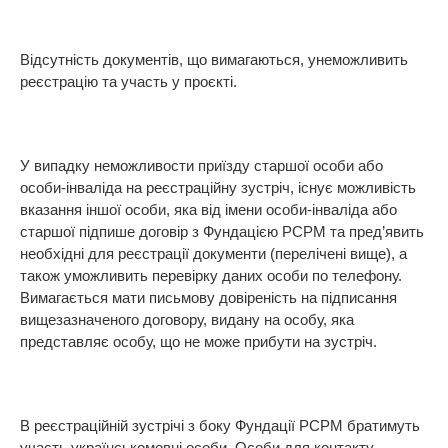
Відсутність документів, що вимагаються, унеможливить
реєстрацію та участь у проєкті.
У випадку неможливости приїзду старшої особи або
особи-інваліда на реєстраційну зустріч, існує можливість
вказання іншої особи, яка від імени особи-інваліда або
старшої підпише договір з Фундацією PCPM та пред’явить
необхідні для реєстрації документи (перелічені вище), а
також уможливить перевірку даних особи по телефону.
Вимагається мати письмову довіреність на підписання
вищезазначеного договору, видану на особу, яка
представляє особу, що не може прибути на зустріч.
В реєстраційній зустрічі з боку Фундації PCPM братимуть
участь українськомовні особи. Особи для контакту –