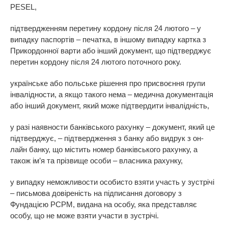
PESEL,
підтвердженням перетину кордону після 24 лютого – у
випадку паспортів – печатка, в іншому випадку картка з
Прикордонної варти або інший документ, що підтверджує
перетин кордону після 24 лютого поточного року.
українське або польське рішення про присвоєння групи
інвалідности, а якщо такого нема – медична документація
або інший документ, який може підтвердити інвалідність,
у разі наявности банківського рахунку – документ, який це
підтверджує, – підтвердження з банку або видрук з он-
лайн банку, що містить номер банківського рахунку, а
також ім’я та прізвище особи – власника рахунку,
у випадку неможливости особисто взяти участь у зустрічі
– письмова довіреність на підписання договору з
Фундацією PCPM, видана на особу, яка представляє
особу, що не може взяти участи в зустрічі.