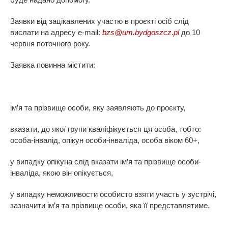
Заявки від зацікавлених участю в проєкті осіб слід
вислати на адресу e-mail:
bzs@um.bydgoszcz.pl
до 10
червня поточного року.
Заявка повинна містити:
ім’я та прізвище особи, яку заявляють до проєкту,
вказати, до якої групи кваліфікується ця особа, тобто:
особа-інвалід, опікун особи-інваліда, особа віком 60+,
у випадку опікуна слід вказати ім’я та прізвище особи-
інваліда, якою він опікується,
у випадку неможливости особисто взяти участь у зустрічі,
зазначити ім’я та прізвище особи, яка її представлятиме.