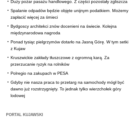
Duży pożar pasażu handlowego. Z części pozostały zgliszcza
Spalanie odpadów będzie objęte unijnym podatkiem. Możemy
zapłacić więcej za śmieci
Bydgoscy architekci znów docenieni na świecie. Kolejna
międzynarodowa nagroda
Ponad tysiąc pielgrzymów dotarło na Jasną Górę. W tym setki
z Kujaw
Kruszwickie zakłady tłuszczowe z ogromną karą. Za
przerzucanie ryzyk na rolników
Polregio na zakupach w PESA
Gdyby nie nasza praca to przetarg na samochody mógł być
dawno już rozstrzygnięty. To jednak tylko wierzchołek góry
lodowej
PORTAL KUJAWSKI