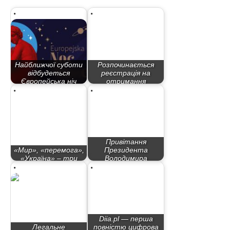
Найближчої суботи
Розпочинається
відбудеться
реєстрація на
Європейська ніч
отримання
музеїв…
номерів…
Привітання
«Мир», «перемога»,
Президента
«Україна» – три
Володимира
слова, задля яких…
Зеленського з…
Diia.pl — перша
Легальне
повністю цифрова