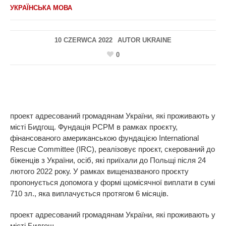
УКРАЇНСЬКА МОВА
10 CZERWCA 2022
AUTOR
UKRAINE
0
проект адресований громадянам України, які проживають у
місті Бидгощ. Фундація PCPM в рамках проєкту,
фінансованого американською фундацією International
Rescue Committee (IRC), реалізовує проєкт, скерований до
біженців з України, осіб, які приїхали до Польщі після 24
лютого 2022 року. У рамках вищеназваного проєкту
пропонується допомога у формі щомісячної виплати в сумі
710 зл., яка виплачується протягом 6 місяців.
проект адресований громадянам України, які проживають у
місті Бидгощ.