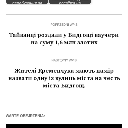
перебування на
посвідка на
території Польщі
проживання!
POPRZEDNI WPIS
Тайванці роздали у Бидгощі ваучери
на суму 1,6 млн злотих
NASTĘPNY WPIS
Жителі Кременчука мають намір
назвати одну із вулиць міста на честь
міста Бидгощ.
WARTE OBEJRZENIA:
Odtwarzacz