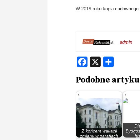
W 2019 roku kopia cudownego o
admin
Facebook
X
Share
Podobne artyku
Dl
Z końcem wakacji
Bydgosk
zmiany w parafiach
hi