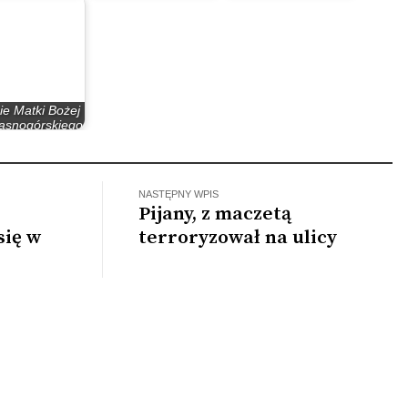
darzenie
nawiedzenia przez…
o polską rodzinę”
ie Matki Bożej
jasnogórskiego
brazu…
NASTĘPNY WPIS
Pijany, z maczetą
się w
terroryzował na ulicy