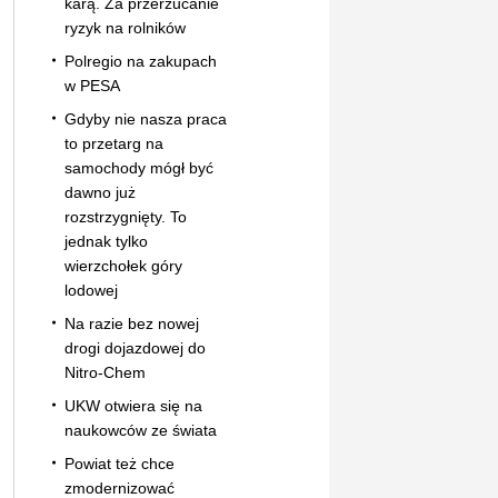
karą. Za przerzucanie
ryzyk na rolników
Polregio na zakupach
w PESA
Gdyby nie nasza praca
to przetarg na
samochody mógł być
dawno już
rozstrzygnięty. To
jednak tylko
wierzchołek góry
lodowej
Na razie bez nowej
drogi dojazdowej do
Nitro-Chem
UKW otwiera się na
naukowców ze świata
Powiat też chce
zmodernizować