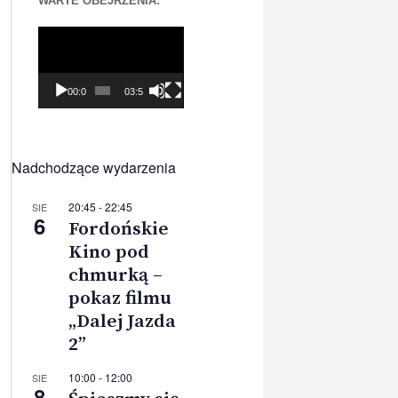
WARTE OBEJRZENIA:
Odtwarzacz
video
00:00
03:56
Nadchodzące wydarzenia
20:45
-
22:45
SIE
6
Fordońskie
Kino pod
chmurką –
pokaz filmu
„Dalej Jazda
2”
10:00
-
12:00
SIE
8