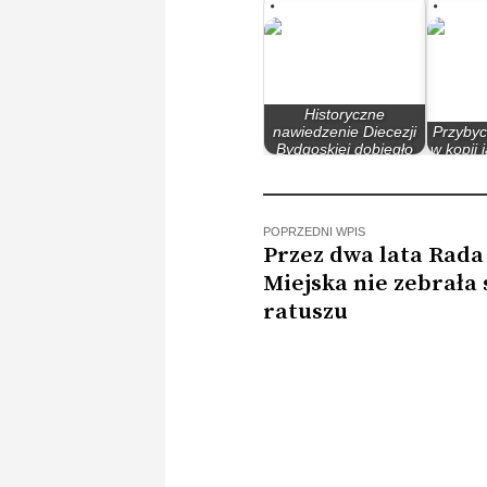
diecezji
wy
Historyczne
nawiedzenie Diecezji
Przybyc
Bydgoskiej dobiegło
w kopii 
końca
o
POPRZEDNI WPIS
Przez dwa lata Rada
Miejska nie zebrała 
ratuszu