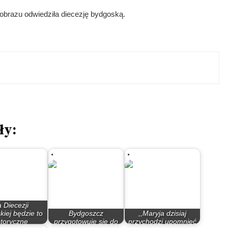
brazu odwiedziła diecezję bydgoską.
ły:
a Diecezji
iej będzie to
Bydgoszcz
,,Maryja dzisiaj
storyczne
przygotowuje się do
przychodzi upomnieć