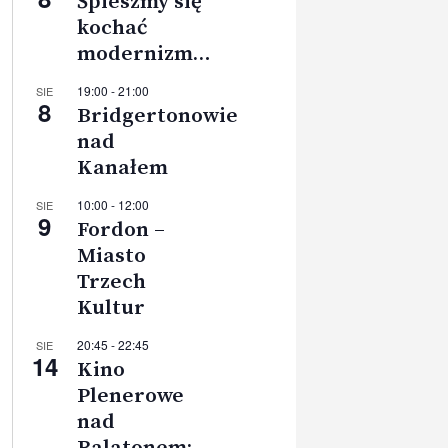
Śpieszmy się
kochać
modernizm…
19:00
-
21:00
SIE
8
Bridgertonowie
nad
Kanałem
10:00
-
12:00
SIE
9
Fordon –
Miasto
Trzech
Kultur
20:45
-
22:45
SIE
14
Kino
Plenerowe
nad
Balatonem: