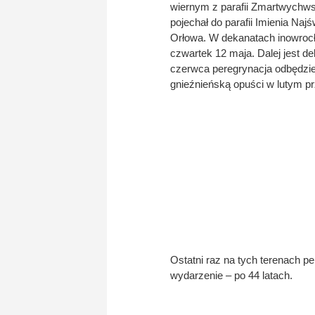
wiernym z parafii Zmartwychws
pojechał do parafii Imienia Naj
Orłowa. W dekanatach inowrocł
czwartek 12 maja. Dalej jest dek
czerwca peregrynacja odbędzie s
gnieźnieńską opuści w lutym pr
Ostatni raz na tych terenach pe
wydarzenie – po 44 latach.