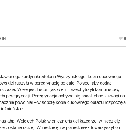
MIN
0
osławionego kardynała Stefana Wyszyńskiego, kopia cudownego
wskiej ruszyła w peregrynację po całej Polsce, aby dodać
asie. Wiele jest historii jak wierni przechytrzyli komunistów,
eło peregrynacji. Peregrynacja odbywa się nadal, choć z uwagi na
znacznie powolniej – w sobotę kopia cudownego obrazu rozpoczęła
ieźnieńskiej.
as abp. Wojciech Polak w gnieźnieńskiej katedrze, w niedzielę
ie zostanie dłużej. W niedzielę i w poniedziałek towarzyszył on