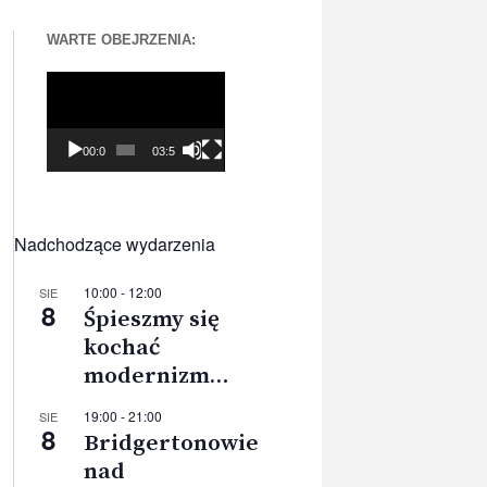
WARTE OBEJRZENIA:
Odtwarzacz
video
00:00
03:56
Nadchodzące wydarzenia
10:00
-
12:00
SIE
8
Śpieszmy się
kochać
modernizm…
19:00
-
21:00
SIE
8
Bridgertonowie
nad