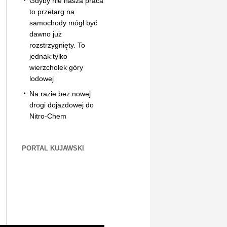
Gdyby nie nasza praca
to przetarg na
samochody mógł być
dawno już
rozstrzygnięty. To
jednak tylko
wierzchołek góry
lodowej
Na razie bez nowej
drogi dojazdowej do
Nitro-Chem
PORTAL KUJAWSKI