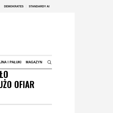
DEMOKRATES
STANDARDY AI
JNA I PAŁUKI
MAGAZYN
ŁO
UŻO OFIAR