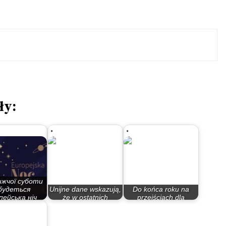
ły:
жчої суботи
дбудеться
Unijne dane wskazują,
Do końca roku na
пейська ніч
że w ostatnich
przejściach dla
узеїв…
miesiącach…
pieszych będzie…