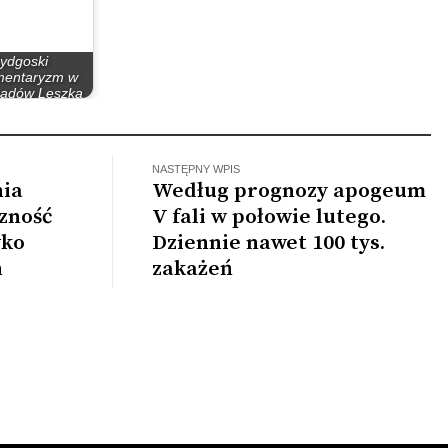
ydgoski
mentaryzm w
ządów Leszka
illera…
NASTĘPNY WPIS
nia
Według prognozy apogeum
zność
V fali w połowie lutego.
wko
Dziennie nawet 100 tys.
n
zakażeń