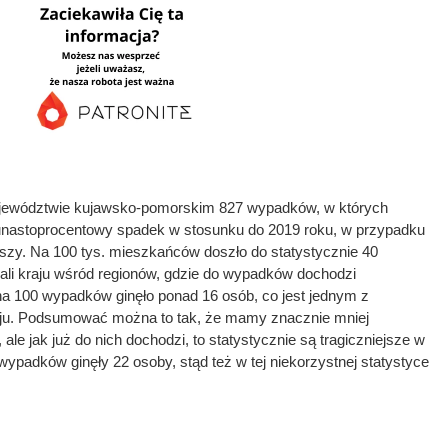
jewództwie kujawsko-pomorskim 827 wypadków, w których
lkunastoprocentowy spadek w stosunku do 2019 roku, w przypadku
kszy. Na 100 tys. mieszkańców doszło do statystycznie 40
ali kraju wśród regionów, gdzie do wypadków dochodzi
o na 100 wypadków ginęło ponad 16 osób, co jest jednym z
ju. Podsumować można to tak, że mamy znacznie mniej
 ale jak już do nich dochodzi, to statystycznie są tragiczniejsze w
ypadków ginęły 22 osoby, stąd też w tej niekorzystnej statystyce