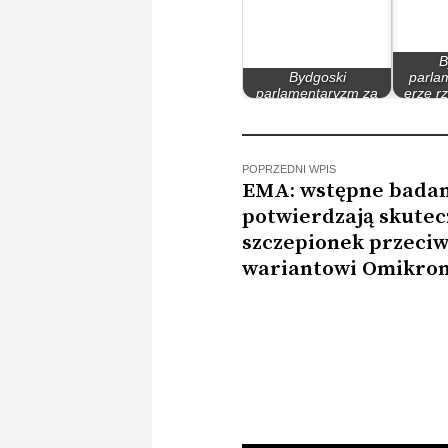
B
Bydgoski
parla
parlamentaryzm za
erze r
rządów PO – PiS
M
POPRZEDNI WPIS
EMA: wstępne bada
potwierdzają skutec
szczepionek przeci
wariantowi Omikro