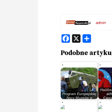
admin
Facebook
X
Share
Podobne artyku
Найбли
Program Europejskiej
ві
Nocy Muzeów w
Євро
Bydgoszczy
м