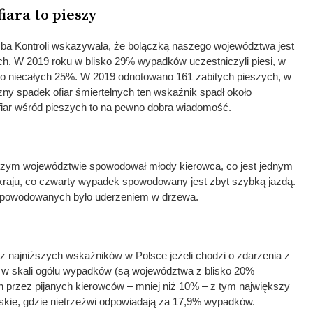
iara to pieszy
ba Kontroli wskazywała, że bolączką naszego województwa jest
ych. W 2019 roku w blisko 29% wypadków uczestniczyli piesi, w
do niecałych 25%. W 2019 odnotowano 161 zabitych pieszych, w
ny spadek ofiar śmiertelnych ten wskaźnik spadł około
 ofiar wśród pieszych to na pewno dobra wiadomość.
szym województwie spowodował młody kierowca, co jest jednym
raju, co czwarty wypadek spowodowany jest zbyt szybką jazdą.
 spowodowanych było uderzeniem w drzewa.
 najniższych wskaźników w Polsce jeżeli chodzi o zdarzenia z
 w skali ogółu wypadków (są województwa z blisko 20%
przez pijanych kierowców – mniej niż 10% – z tym największy
kie, gdzie nietrzeźwi odpowiadają za 17,9% wypadków.